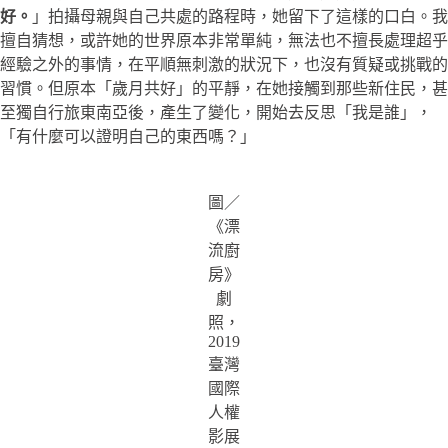
好。
」拍攝母親與自己共處的路程時，她留下了這樣的口白。我
擅自猜想，或許她的世界原本非常單純，無法也不擅長處理超乎
經驗之外的事情，在平順無刺激的狀況下，也沒有質疑或挑戰的
習慣。但原本「歲月共好」的平靜，在她接觸到那些新住民，甚
至獨自行旅東南亞後，產生了變化，開始去反思「我是誰」，
「有什麼可以證明自己的東西嗎？」
圖／
《漂
流廚
房》
劇
照，
2019
臺灣
國際
人權
影展