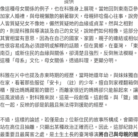
提供
像這種母女關係的例子，也在科雅身上展現。當她回到東南亞參
加家人婚禮，與母親懶散的躺著聊天，母親碎唸傷心往事，說旁
人皆質疑兒女不像她，儼然質疑她的血緣或貞潔。然與之相對
的，則是科雅與導演談及自己的女兒，說她們如何相像。這部分
其實相當有意思，因為在自己的國家、家園，親子的連結或相似
性很容易成為必須證明或解釋的話題，但在異鄉，在臺灣，「東
南亞」或新住民的血緣與關係，卻清楚且強烈，反倒無法模糊。
這種「母系」文化，母女關係，透過料理，更顯分明。
科雅在片中也提及赤柬時期的經歷，當時她還年幼，與妹妹獨自
在家，看著那些服從「安卡」（註）的少年，擅自到家裡翻箱倒
櫃，搜出媽媽藏匿的鹽巴，而離家很近的媽媽卻只能躲起來，讓
這風波過去。對科雅來說，這是一段創傷。這創傷，與「鹽」連
在一起，反映的卻是飢餓且無法得到援助的經歷。
不過，這樣的論述，若僅是由 2 位新住民的故事所構成，會顯得
站在高位且抽離，只顯出某種政治正確而已。因此，這部紀錄片
最重要且最厲害之處，是土生土長的臺灣導演
將自己與母親的關