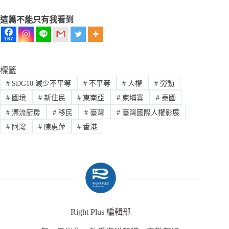
這篇不能只有我看到
167
標籤
#
SDG10 減少不平等
#
不平等
#
人權
#
勞動
#
國境
#
新住民
#
東南亞
#
柬埔寨
#
泰國
#
漂流廚房
#
移民
#
臺灣
#
臺灣國際人權影展
#
阿潑
#
陳惠萍
#
香港
Right Plus 編輯部