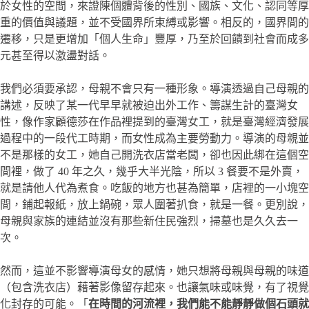
於女性的空間，來證陳個體背後的性別、國族、文化、認同等厚
重的價值與議題，並不受國界所束縛或影響。相反的，國界間的
遷移，只是更增加「個人生命」豐厚，乃至於回饋到社會而成多
元甚至得以激盪對話。
我們必須要承認，母親不會只有一種形象。導演透過自己母親的
講述，反映了某一代早早就被迫出外工作、籌謀生計的臺灣女
性，像作家顧德莎在作品裡提到的臺灣女工，就是臺灣經濟發展
過程中的一段代工時期，而女性成為主要勞動力。導演的母親並
不是那樣的女工，她自己開洗衣店當老闆，卻也因此綁在這個空
間裡，做了 40 年之久，幾乎大半光陰，所以 3 餐要不是外賣，
就是請他人代為煮食。吃飯的地方也甚為簡單，店裡的一小塊空
間，鋪起報紙，放上鍋碗，眾人圍著扒食，就是一餐。更別說，
母親與家族的連結並沒有那些新住民強烈，掃墓也是久久去一
次。
然而，這並不影響導演母女的感情，她只想將母親與母親的味道
（包含洗衣店）藉著影像留存起來。也讓氣味或味覺，有了視覺
化封存的可能。「
在時間的河流裡，我們能不能靜靜做個石頭就