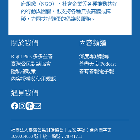
府組織（NGO）、社會企業等各種推動共好
的行動與團體，也支持各種無畏高牆或障
礙，力圖扶持雞蛋的倡議與服務。
關於我們
內容頻道
Right Plus 多多益善
深度專題報導
臺灣公民對話協會
善盡天良 Podcast
隱私權政策
善有善報電子報
內容授權與使用規範
遇見我們
社團法人臺灣公民對話協會｜立案字號：台內團字第
1090014653 號｜統一編號：78741711