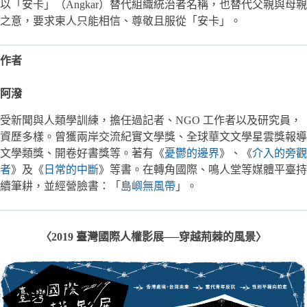
以「安卡」（Angkar）替代組織統治者名稱，也替代父親與母親
之意，要求柬人只能相信、尊敬且服從「安卡」。
作者
阿潑
受新聞與人類學訓練，擔任過記者、NGO 工作者以及研究員，
資歷多樣。曾獲兩岸交流紀實文學獎、全球華文文學星雲獎報導
文學類獎、開卷好書獎等。著有《
憂鬱的邊界
》、《
介入的旁觀
者
》及《
日常的中斷
》等書。在轉角國際、鳴人堂等媒體平臺持
續筆耕，並經營臉書：「
島嶼無風帶
」。
〈2019 臺灣國際人權影展──穿越荊棘的風景〉