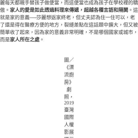
麗每天都親手替孩子做便當，而這便當也成為孩子在學校裡的驕
傲。
家人的愛是如此透過料理來傳遞，超越各種言語和隔閡
。這
就是家的意義──莎麗想返家終老，但丈夫認為住一住可以，老
了還是得在醫療方便的地方，裂縫差點在這話題中擴大，但又被
簡單收了起來，因為家的意義非常明確，不是哪個國家或城市，
而是
家人所在之處
。
圖／
《漂
流廚
房》
劇
照，
2019
臺灣
國際
人權
影展