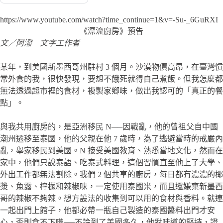
https://www.youtube.com/watch?time_continue=1&v=-Su-_6GuRXI
《漂流廚房》預告
文／阿潑 文字工作者
某年，到美國新墨西哥州駐村 3 個月。沙漠物價高昂，在臺灣慣
常外食的我，很快發現，要想不餓死就得自己煮飯。但我怎麼都
無法透過超市裡的食材，複製家鄉味，做出我認可的「真正的餐
點」。
與我共用廚房的，是亞洲移民 N──因戰亂，他的曾祖父自中國
潮州遷移至泰國，他的父親在他 7 歲時，為了逃避當時的戒嚴內
亂，舉家移民到美國。N 接受美國教育、熟悉當地文化，然而在
家中，他們只說泰語、吃泰式料理，這個習慣直至他上了大學、
外出工作都無法割除。我們 2 個共享的廚房，每日都有濃濃的椰
漿、魚露、檸檬和辣椒味，一定使用泰國米，而且還嫌棄新墨西
哥的辣椒不夠辣。想方設法的收集到可以用的食材與香料。就連
一起出門上館子，他都必帶一瓶自己製造的泰國醬料出門才安
心，否則食不下嚥──不論到了美國多久，他對味道的堅持，證