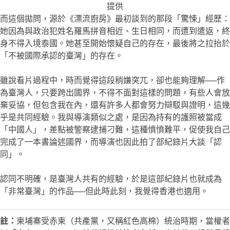
提供
而這個拋問，源於《漂流廚房》最初談到的那段「驚悚」經歷：
她因為與政治犯姓名羅馬拼音相近、生日相同，而遭到遣返，終
身不得入境泰國。她甚至開始懷疑自己的存在，最後將之拉抬於
「不被國際承認的臺灣」的存在。
雖說看片過程中，時而覺得這段稍嫌突兀，卻也能夠理解──作
為臺灣人，只要跨出國界，不得不面對這樣的問題，有些人會放
棄妥協，但包含我在內，還有許多人都會努力辯駁與證明，這幾
乎是共同經驗。我與導演類似之處，是因為持有的護照被當成
「中國人」，差點被警察逮捕刁難，這種憤憤難平，促使我自己
完成了一本書論述國界，而導演也因此拍了部紀錄片大談「認
同」。
認同不明確，是臺灣人共有的經驗，於是這部紀錄片也就成為
「非常臺灣」的作品──但此時此刻，我覺得香港也適用。
註：
柬埔寨受赤柬（共產黨，又稱紅色高棉）統治時期，當權者