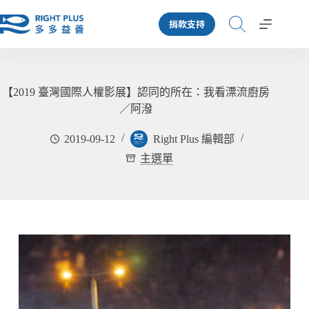
跳
捐款支持
至
主
要
內
容
【2019 臺灣國際人權影展】認同的所在：我看漂流廚房
／阿潑
2019-09-12
Right Plus 編輯部
主選單