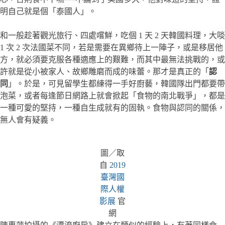
明自己就是個「泰國人」。
和一般趁著觀光旅行、四處嚐鮮，吃個 1 天 2 天韓國料理，大啖
1 次 2 次法國菜不同，若是需要在異鄉待上一陣子，或是移居他
方，就必須要克服各種適應上的艱難，而其中最無法挑戰的，或
許就是從小被家人、故鄉雕磨而成的味蕾。那才是真正的「
認
同
」。於是，可見留學生都練得一手好廚藝，韓國隊出門都要帶
泡菜，或者每逢節日網路上就會掀起「食物的南北戰爭」，都是
一種可愛的堅持，一種自生成就有的固執。食物與認同的關係，
無人會有疑義。
圖／取
自
2019
臺灣國
際人權
影展
官
網