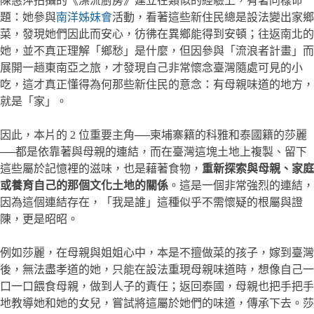
陳惠萍拍攝的《漂流廚房》建立在類似的經驗上，有著同樣命
題：她參與
南洋姊妹會
活動，看著這些新住民總是設法變出家鄉
菜，發現她們因此而安心，彷彿在異鄉能得到安頓；往返南北的
她，並不真正理解「鄉愁」是什麼，但因參與「流浪者計畫」而
展開一趟東南亞之旅，才發現自己非常懷念臺灣隨處可見的小
吃，這才真正懂得為何那些新住民的意念：有母親味道的地方，
就是「家」。
因此，本片的 2 位重要主角──柬埔寨籍的科雅和泰國籍的莎麗
──都是依靠著與母親的連結，而在臺灣這塊土地上複製、留下
這些屬於記憶裡的滋味，也是藉著食物，
重新探索與母親、家庭
或養育自己的那個文化土地的關係
。這是一個非常強烈的連結，
因為這個連結存在，「我是誰」這種似乎不需懷疑的根屬與證
陳，更是昭昭。
例如莎麗，在母親與姐姐心中，本是不擅做菜的孩子，嫁到臺灣
後，無法盡孝道的她，只能在設法重現母親味道時，想像自己一
口一口餵食母親，做到人子的責任；返回泰國，母親也把手把手
地教導她和她的女兒，嘗試將這屬於她們的味道，傳承下去。莎