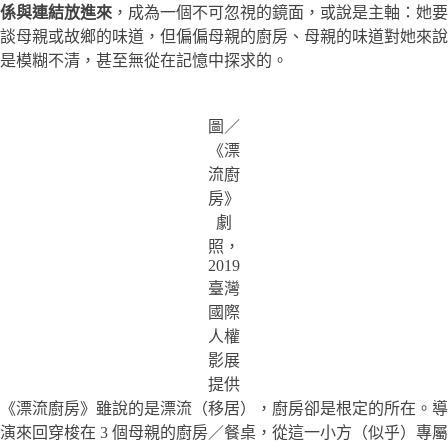
係與連結放進來
，成為一個不可忽視的鏡面，或說是主軸：她要
談母親或故鄉的味道，但偏偏母親的廚房、母親的味道對她來說
是模糊不清，甚至無從在記憶中探求的。
圖／
《漂
流廚
房》
劇
照，
2019
臺灣
國際
人權
影展
提供
《漂流廚房》雖說的是漂流（移居），廚房卻是根定的所在。導
演來回穿梭在 3 個母親的廚房／餐桌，從這一小方（似乎）專屬