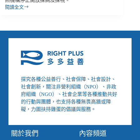
照機構停止開放探病及探視。
閱讀全文
【善
週
報
｜
5/7-
5/13】
長
照
機
構
因
探究各種公益善行、社會保障、社會設計、
疫
社會創新，關注非營利組織（NPO）、非政
情
禁
府組織（NGO）、社會企業等各種推動共好
止
的行動與團體，也支持各種無畏高牆或障
探
礙，力圖扶持雞蛋的倡議與服務。
病、
以
色
關於我們
內容頻道
列