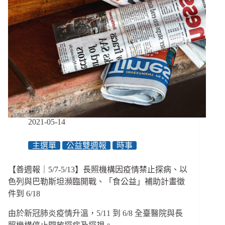
2021-05-14
主選單
公益雙週報
時事
【善週報｜5/7-5/13】長照機構因疫情禁止探病、以
色列與巴勒斯坦瀕臨開戰、「食公益」補助計畫徵
件到 6/18
由於新冠肺炎疫情升溫，5/11 到 6/8 全臺醫院與長