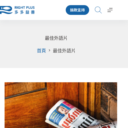
跳
捐款支持
至
主
要
內
容
最佳外語片
首頁
最佳外語片