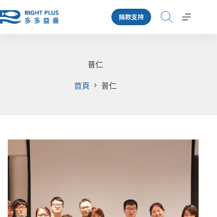
跳
捐款支持
至
主
要
內
容
普仁
首頁
普仁