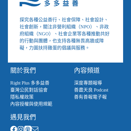
說
的
真
探究各種公益善行、社會保障、社會設計、
心
社會創新，關注非營利組織（NPO）、非政
話，
府組織（NGO）、社會企業等各種推動共好
也
的行動與團體，也支持各種無畏高牆或障
許
因
礙，力圖扶持雞蛋的倡議與服務。
為
你
從
關於我們
內容頻道
未
好
Right Plus 多多益善
深度專題報導
好
臺灣公民對話協會
善盡天良 Podcast
問
出
隱私權政策
善有善報電子報
口
內容授權與使用規範
／
服
遇見我們
務
使