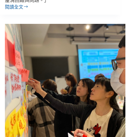
釐清困難與問題。」
閱讀全文
贊
助
單
位
與
公
益
團
體
的
「夥
伴
關
係」，
真
的
有
可
能
嗎？