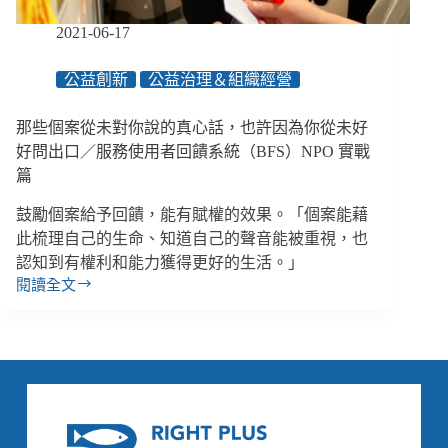
／
服
2021-06-17
務
使
公益創新
公益治理＆組織經營
用
者
那些個案從未對你說的真心話，也許因為你從未好
回
饋
好問出口／服務使用者回饋系統（BFS）NPO 實戰
系
篇
統
（BFS）
鼓勵個案給予回饋，能有賦權的效果。「個案能藉
培
此梳理自己的生命、知道自己的聲音能被重視，也
力
認知到有權利和能力獲得更好的生活。」
篇
閱讀全文
那
些
個
案
從
未
對
你