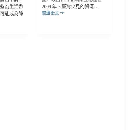
這些為生活帶
2009 年，臺灣少見的資深…
閱讀全文
而可能成為障
無
法
說
服
潛
在
支
持
者
的
秋
鬥：
充
滿
矛
盾、
內
建
自