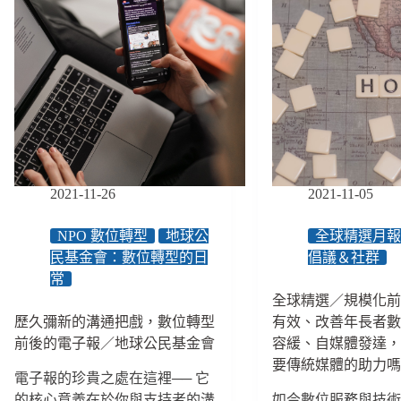
2021-11-26
2021-11-05
NPO 數位轉型
地球公
全球精選月
民基金會：數位轉型的日
倡議＆社群
常
全球精選／規模化
歷久彌新的溝通把戲，數位轉型
有效、改善年長者
前後的電子報／地球公民基金會
容緩、自媒體發達，N
要傳統媒體的助力
電子報的珍貴之處在這裡── 它
的核心意義在於你與支持者的溝
如今數位服務與技