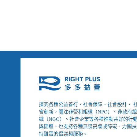
／
善
地
年
球
長
公
者
民
數
基
位
金
落
會
差
刻
不
容
緩、
自
媒
體
發
探究各種公益善行、社會保障、社會設計、 
達，
NGOS
會創新，關注非營利組織（NPO）、非政府
還
織（NGO）、社會企業等各種推動共好的行
需
與團體，也支持各種無畏高牆或障礙，力圖扶
要
持雞蛋的倡議與服務。