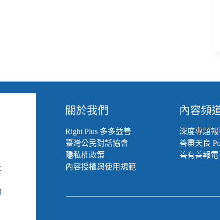
我
消
滅
邏
輯
的
遊
行
關於我們
內容頻
Right Plus 多多益善
深度專題報
臺灣公民對話協會
善盡天良 Pod
隱私權政策
善有善報電
內容授權與使用規範
社
組
動