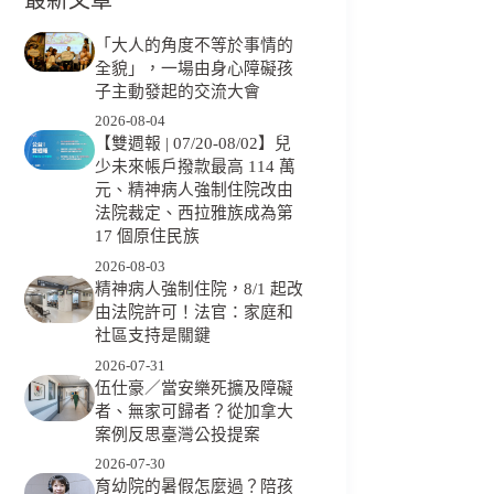
「大人的角度不等於事情的
全貌」，一場由身心障礙孩
子主動發起的交流大會
2026-08-04
【雙週報 | 07/20-08/02】兒
少未來帳戶撥款最高 114 萬
元、精神病人強制住院改由
法院裁定、西拉雅族成為第
17 個原住民族
2026-08-03
精神病人強制住院，8/1 起改
由法院許可！法官：家庭和
社區支持是關鍵
2026-07-31
伍仕豪／當安樂死擴及障礙
者、無家可歸者？從加拿大
案例反思臺灣公投提案
2026-07-30
育幼院的暑假怎麼過？陪孩