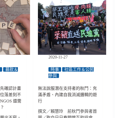
2020-11-27
報
募款＆
時事
社區工作＆公民
參與
前先確認計畫
無法說服潛在支持者的秋鬥：充
數位落差刻不
滿矛盾、內建自我消滅邏輯的遊
GOS 還需
行
嗎？
撰文／賴慧玲 前秋鬥參與者首
術層出不窮，
圖／取自日日春關懷互助協會