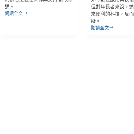
通。
但對年長者來說，
閱讀全文
來便利的科技，反
歷
礙。
久
閱讀全文
彌
全
新
球
的
精
溝
選
通
／
把
規
戲，
模
數
化
位
前
轉
先
型
確
前
認
後
計
的
畫
電
有
子
效、
報
改