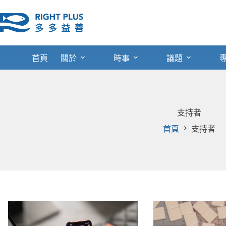
跳
至
主
要
內
首頁
關於
時事
議題
容
支持者
首頁
支持者