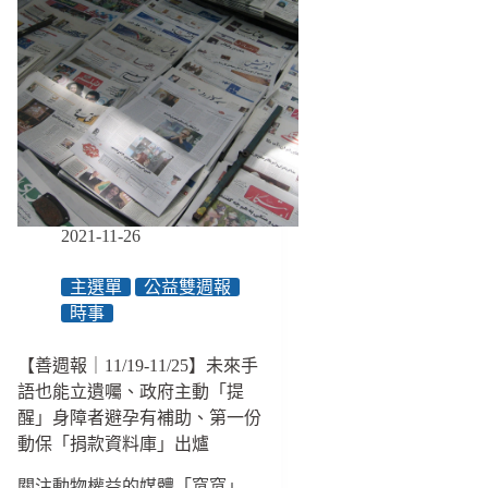
2021-11-26
主選單
公益雙週報
時事
【善週報｜11/19-11/25】未來手
語也能立遺囑、政府主動「提
醒」身障者避孕有補助、第一份
動保「捐款資料庫」出爐
關注動物權益的媒體「窩窩」