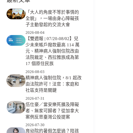
「大人的角度不等於事情的
全貌」，一場由身心障礙孩
子主動發起的交流大會
2026-08-04
【雙週報 | 07/20-08/02】兒
少未來帳戶撥款最高 114 萬
元、精神病人強制住院改由
法院裁定、西拉雅族成為第
17 個原住民族
2026-08-03
精神病人強制住院，8/1 起改
由法院許可！法官：家庭和
社區支持是關鍵
2026-07-31
伍仕豪／當安樂死擴及障礙
者、無家可歸者？從加拿大
案例反思臺灣公投提案
2026-07-30
育幼院的暑假怎麼過？陪孩