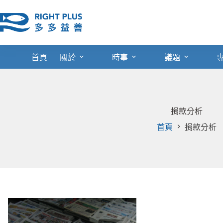
跳
至
主
要
內
首頁
關於
時事
議題
容
捐款分析
首頁
捐款分析