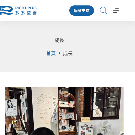
跳
捐款支持
至
主
要
內
容
成長
首頁
成長