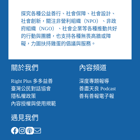
錢，
有
探究各種公益善行、社會保障、社會設計、
財
社會創新，關注非營利組織（NPO）、非政
務
府組織（NGO）、社會企業等各種推動共好
共
的行動與團體，也支持各種無畏高牆或障
識
好
礙，力圖扶持雞蛋的倡議與服務。
向
前
關於我們
內容頻道
Right Plus 多多益善
深度專題報導
臺灣公民對話協會
善盡天良 Podcast
隱私權政策
善有善報電子報
內容授權與使用規範
遇見我們