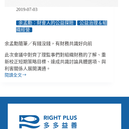
勢
孩
2019-07-03
子
找
余孟勳：財會人的公益探險
公益治理＆組
到
織經營
更
多
的
余孟勳隨筆／有錢沒錢，有財務共識好向前
可
此次會議中對齊了理監事們對組織財務的了解、重
能？
新校正短期策略目標、達成共識討論具體選項、與
利害關係人展開溝通。
閱讀全文
余
孟
勳
隨
筆
／
有
錢
沒