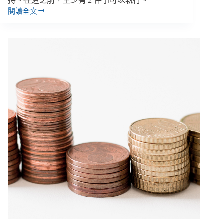
持。在這之前，至少有 2 件事可以執行。
閱讀全文
馬
明
毅
／
當
「用
教
育
翻
轉
命
運」
成
為
壓
力，
如
何
陪
弱