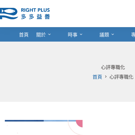
跳
至
主
要
內
首頁
關於
時事
議題
容
心評專職化
首頁
心評專職化