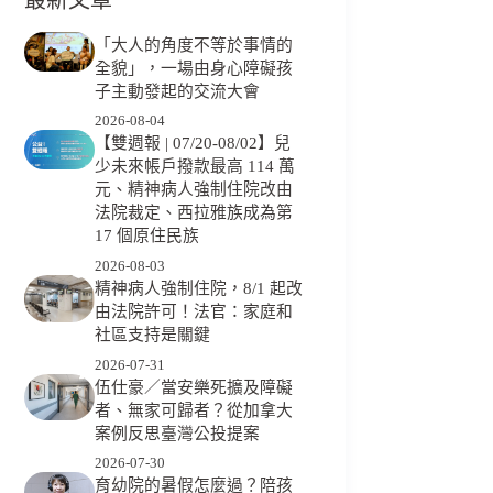
「大人的角度不等於事情的
全貌」，一場由身心障礙孩
子主動發起的交流大會
2026-08-04
【雙週報 | 07/20-08/02】兒
少未來帳戶撥款最高 114 萬
元、精神病人強制住院改由
法院裁定、西拉雅族成為第
17 個原住民族
2026-08-03
精神病人強制住院，8/1 起改
由法院許可！法官：家庭和
社區支持是關鍵
2026-07-31
伍仕豪／當安樂死擴及障礙
者、無家可歸者？從加拿大
案例反思臺灣公投提案
2026-07-30
育幼院的暑假怎麼過？陪孩