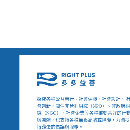
《礦
業
法》
刪
掉
「霸
王
條
款」、
Risu
性
影
片
社
團
引
發
探究各種公益善行、社會保障、社會設計、 
討
會創新，關注非營利組織（NPO）、非政府
論
織（NGO）、社會企業等各種推動共好的行
與團體，也支持各種無畏高牆或障礙，力圖扶
持雞蛋的倡議與服務。