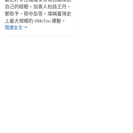
自己的經驗，加害人包括王丹、
鄭愁予、蔡中岳等。堪稱臺灣史
上最大規模的 #MeToo 運動。
閱讀全文
【雙
週
報
｜
5/26-
6/8】
臺
灣
史
上
最
大
規
模
#MeToo
運
動、