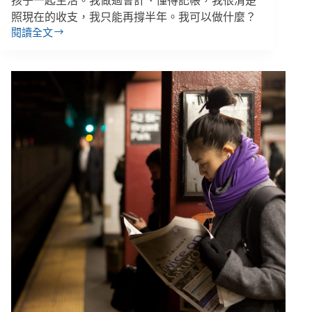
孩子一起生活。我做過會計、懂得記帳，我很清楚
照現在的收支，我只能再撐半年。我可以做什麼？
閱讀全文
從
經
濟
依
賴
到
經
濟
獨
立：
出
身
會
計
的
單
親
媽
媽