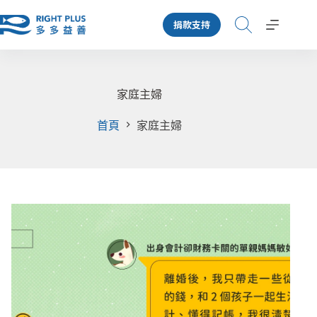
跳
捐款支持
至
主
要
內
容
家庭主婦
首頁
家庭主婦