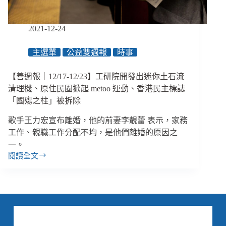
重
整
現
2021-12-24
金
流，
主選單
公益雙週報
時事
有
哪
【善週報｜12/17-12/23】工研院開發出迷你土石流
些
關
清理機、原住民圈掀起 metoo 運動、香港民主標誌
鍵
「國殤之柱」被拆除
思
考？
歌手王力宏宣布離婚，他的前妻李靚蕾 表示，家務
／
工作、親職工作分配不均，是他們離婚的原因之
【馴
一。
錢
閱讀全文
【善
師
週
財
報
務
｜
諮
12/17-
詢
12/23】
室】
工