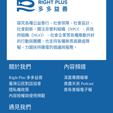
研
院
開
發
探究各種公益善行、社會保障、社會設計、
出
社會創新，關注非營利組織（NPO）、非政
迷
你
府組織（NGO）、社會企業等各種推動共好
土
的行動與團體，也支持各種無畏高牆或障
石
礙，力圖扶持雞蛋的倡議與服務。
流
清
理
關於我們
內容頻道
機、
原
住
Right Plus 多多益善
深度專題報導
民
臺灣公民對話協會
善盡天良 Podcast
圈
隱私權政策
善有善報電子報
掀
內容授權與使用規範
起
metoo
遇見我們
運