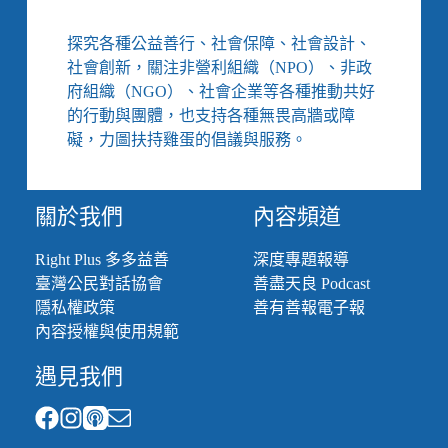
當
喜
探究各種公益善行、社會保障、社會設計、
劇
社會創新，關注非營利組織（NPO）、非政
演
府組織（NGO）、社會企業等各種推動共好
員
的行動與團體，也支持各種無畏高牆或障
開
始
礙，力圖扶持雞蛋的倡議與服務。
批
判
社
關於我們
內容頻道
會：
除
Right Plus 多多益善
深度專題報導
了
臺灣公民對話協會
善盡天良 Podcast
講
笑
隱私權政策
善有善報電子報
話
內容授權與使用規範
還
講
遇見我們
實
話，
在