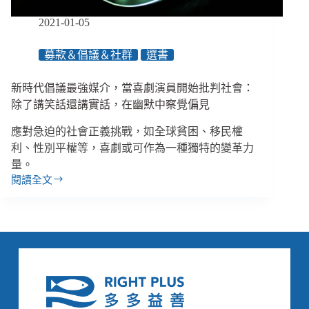
雙
2021-01-05
贏
募款＆倡議＆社群
選書
新時代倡議最強媒介，當喜劇演員開始批判社會：
除了講笑話還講實話，在幽默中察覺偏見
應對急迫的社會正義挑戰，如全球貧困、移民權
利、性別平權等，喜劇或可作為一種獨特的變革力
量。
閱讀全文
新
時
代
倡
議
最
強
媒
介，