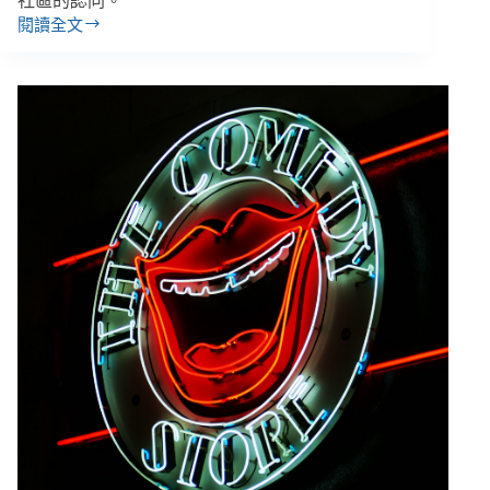
社區的認同。
閱讀全文
【借
鏡
CSR
美
國
篇
（中）】
投
資
未
來
的
潛
在
消
費
者，
NPO
與
企
業