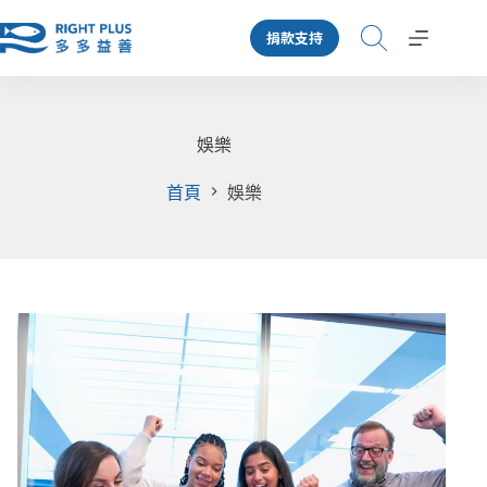
跳
捐款支持
至
主
要
內
容
娛樂
首頁
娛樂