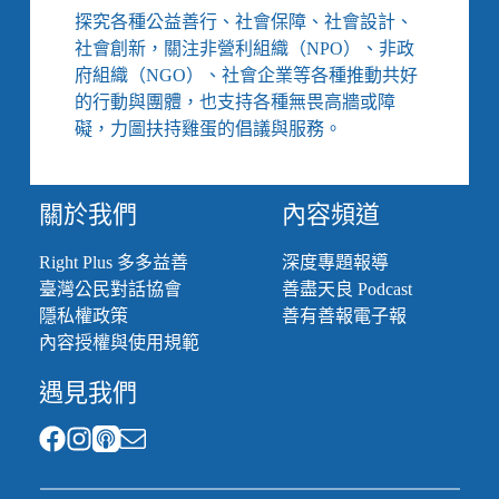
滾
探究各種公益善行、社會保障、社會設計、
樂，
社會創新，關注非營利組織（NPO）、非政
當
府組織（NGO）、社會企業等各種推動共好
我
的行動與團體，也支持各種無畏高牆或障
們
不
礙，力圖扶持雞蛋的倡議與服務。
再
只
是
關於我們
內容頻道
移
「工」
Right Plus 多多益善
深度專題報導
／
臺灣公民對話協會
善盡天良 Podcast
四
十
隱私權政策
善有善報電子報
分
內容授權與使用規範
之
一
遇見我們
的
時
刻