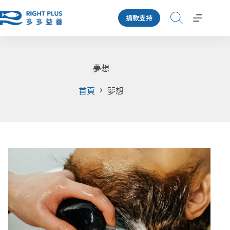
跳
捐款支持
至
主
要
內
容
夢想
首頁
夢想