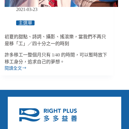
教
美
2021-03-23
夢，
化
主選單
作
白
初夏的甜點、詩詞、攝影、搖滾樂，當我們不再只
日
夢
是移「工」／四十分之一的時刻
／
許多移工一整個月只有 1/40 的時間，可以暫時放下
《失
去
移工身分，追求自己的夢想。
青
閱讀全文
初
春
夏
的
的
孩
甜
子》
點、
詩
詞、
攝
影、
搖