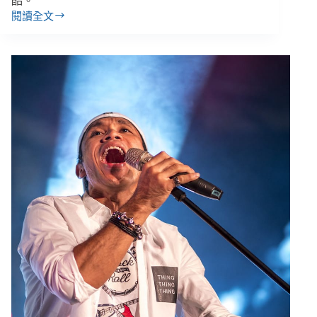
酷。
閱讀全文
「所
謂
實
習，
可
能
是
一
顆
顆
洗
不
完
的
頭。」
髮
廊
實
習
建