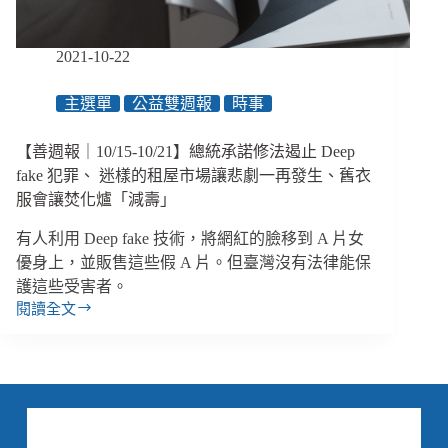
戶、
臺
2021-10-22
東
縣
主選單
公益雙週報
時事
讓
輔
具
【善週報｜10/15-10/21】總統承諾修法遏止 Deep
申
fake 犯罪、 迷樣的租屋市場讓悲劇一再發生、舊衣
請
服會讓焚化爐「減壽」
變
簡
有人利用 Deep fake 技術，將網紅的臉移到 A 片女
單、
優身上，並販售這些假 A 片。但臺灣沒有法律能保
勸
護這些受害者。
募
閱讀全文
貼
【善
文
週
可
報
以
｜
誇
10/15-
大
10/21】
個
總