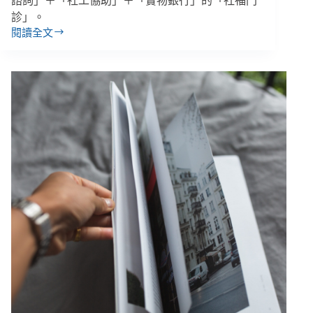
諮詢」＋「社工協助」＋「實物銀行」的「社福門
診」。
閱讀全文
【善
週
報
｜
10/22-
10/28】
城
中
城
大
火
募
到
2.6
億，
關
閉
捐
款
專