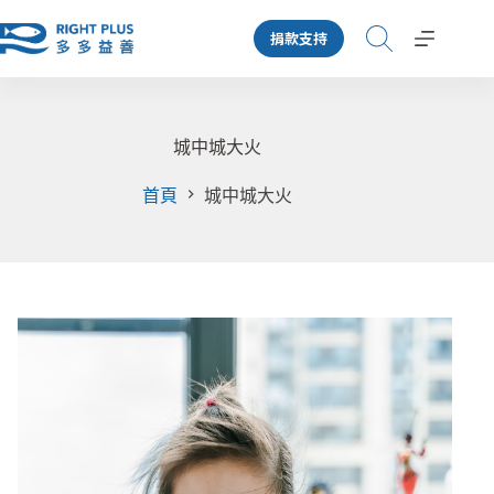
跳
捐款支持
至
主
要
內
容
城中城大火
首頁
城中城大火