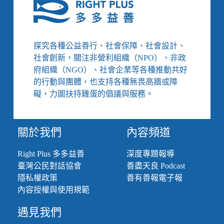
案
統
「慘
承
況」
諾
嗎？
修
探究各種公益善行、社會保障、社會設計、
法
社會創新，關注非營利組織（NPO）、非政
遏
止
府組織（NGO）、社會企業等各種推動共好
Deep
的行動與團體，也支持各種無畏高牆或障
fake
礙，力圖扶持雞蛋的倡議與服務。
犯
罪、
迷
樣
關於我們
內容頻道
的
租
Right Plus 多多益善
深度專題報導
屋
臺灣公民對話協會
善盡天良 Podcast
市
隱私權政策
善有善報電子報
場
內容授權與使用規範
讓
悲
遇見我們
劇
一