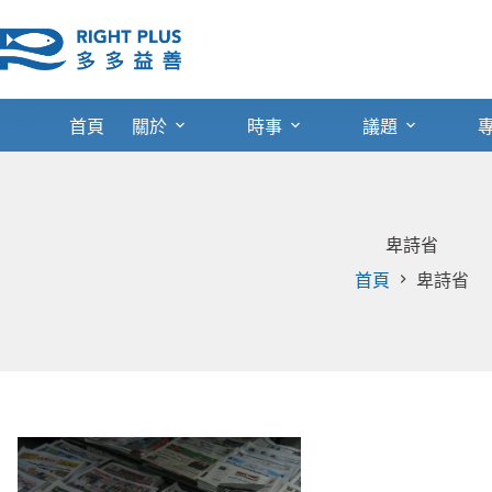
跳
至
主
要
內
首頁
關於
時事
議題
容
卑詩省
首頁
卑詩省