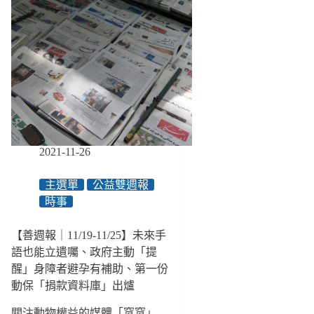
2021-11-26
主選單
公益雙週報
時事
【善週報｜11/19-11/25】未來手
語也能立遺囑、政府主動「提
醒」身障者避孕有補助、第一份
動保「捐款資料庫」出爐
關注動物權益的媒體「窩窩」