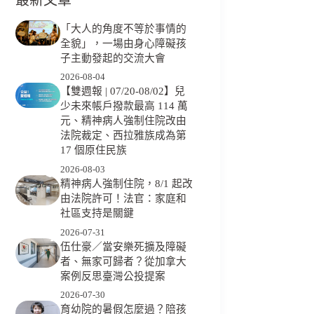
「大人的角度不等於事情的
全貌」，一場由身心障礙孩
子主動發起的交流大會
2026-08-04
【雙週報 | 07/20-08/02】兒
少未來帳戶撥款最高 114 萬
元、精神病人強制住院改由
法院裁定、西拉雅族成為第
17 個原住民族
2026-08-03
精神病人強制住院，8/1 起改
由法院許可！法官：家庭和
社區支持是關鍵
2026-07-31
伍仕豪／當安樂死擴及障礙
者、無家可歸者？從加拿大
案例反思臺灣公投提案
2026-07-30
育幼院的暑假怎麼過？陪孩