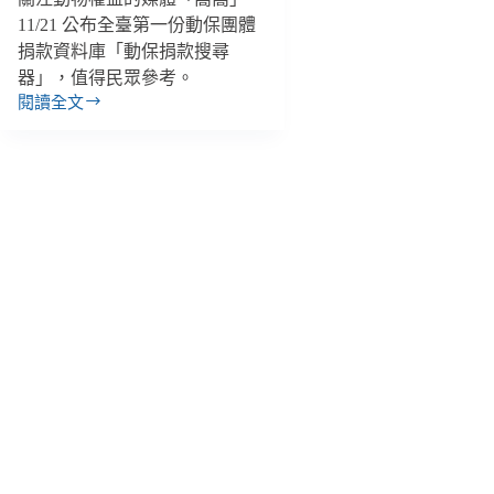
11/21 公布全臺第一份動保團體
捐款資料庫「動保捐款搜尋
器」，值得民眾參考。
閱讀全文
【善
週
報
｜
11/19-
11/25】
未
來
手
語
也
能
立
遺
囑、
政
府