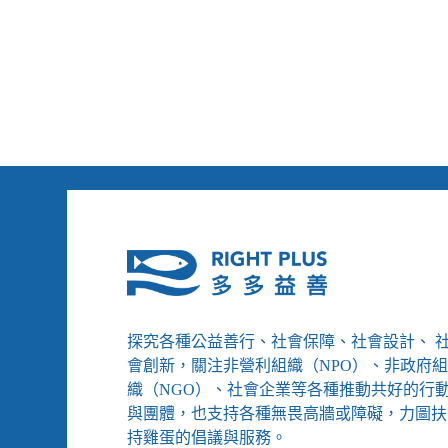
主
動
「提
醒」
身
障
者
避
孕
有
補
助、
第
一
份
動
探究各種公益善行、社會保障、社會設計、 
保
「捐
會創新，關注非營利組織（NPO）、非政府
款
織（NGO）、社會企業等各種推動共好的行
資
與團體，也支持各種無畏高牆或障礙，力圖扶
料
持雞蛋的倡議與服務。