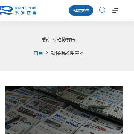
跳
捐款支持
至
主
要
內
容
動保捐款搜尋器
首頁
動保捐款搜尋器