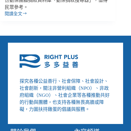
份動保團體捐款資料庫「動保捐款搜尋器」，值得
民眾參考。
閱讀全文
【善
週
報
｜
11/19-
11/25】
未
來
手
語
也
探究各種公益善行、社會保障、社會設計、
能
社會創新，關注非營利組織（NPO）、非政
立
遺
府組織（NGO）、社會企業等各種推動共好
囑、
的行動與團體，也支持各種無畏高牆或障
政
礙，力圖扶持雞蛋的倡議與服務。
府
主
動