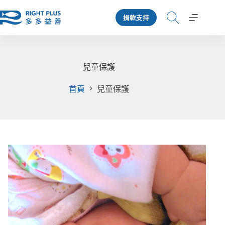
跳
捐款支持
至
主
要
內
容
兒童保護
首頁
兒童保護