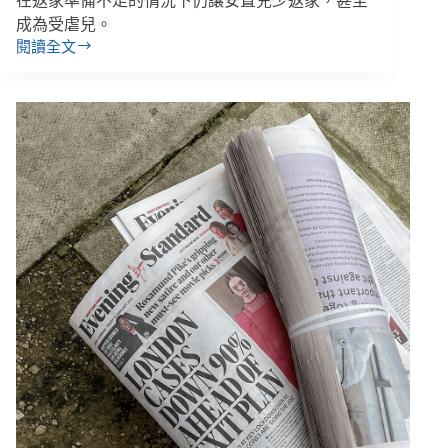
在返家準備不足的情況下仍讓安置兒少返家，甚至
成為受虐兒。
閱讀全文
返
家
後
再
成
受
虐
兒、
從
安
置
開
始
便
問
題
重
重，
監