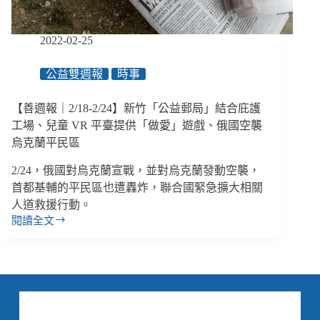
院
糾
正
2022-02-25
衛
福
公益雙週報
時事
部
無
【善週報｜2/18-2/24】新竹「公益郵局」結合庇護
能
整
工場、兒童 VR 平臺提供「做愛」遊戲、俄國空襲
合
烏克蘭平民區
系
統
2/24，俄國對烏克蘭宣戰，並對烏克蘭發動空襲，
困
首都基輔的平民區也遭轟炸，聯合國緊急擴大相關
境
人道救援行動。
閱讀全文
【善
週
報
｜
2/18-
2/24】
新