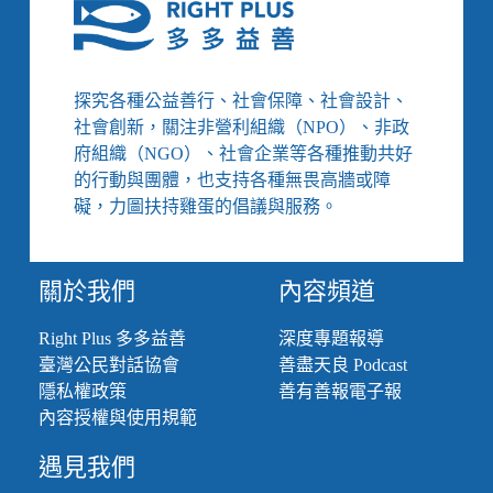
竹
「公
益
郵
探究各種公益善行、社會保障、社會設計、
局」
社會創新，關注非營利組織（NPO）、非政
結
合
府組織（NGO）、社會企業等各種推動共好
庇
的行動與團體，也支持各種無畏高牆或障
護
礙，力圖扶持雞蛋的倡議與服務。
工
場、
兒
關於我們
內容頻道
童
VR
平
Right Plus 多多益善
深度專題報導
臺
臺灣公民對話協會
善盡天良 Podcast
提
隱私權政策
善有善報電子報
供
內容授權與使用規範
「做
愛」
遇見我們
遊