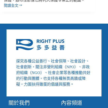
保護，散布性影像也將列入保護令禁止的範圍。
閱讀全文
【雙
週
報
｜
11/10-
11/24】
《家
暴
法》
修
法
探究各種公益善行、社會保障、社會設計、
納
社會創新，關注非營利組織（NPO）、非政
入
同
府組織（NGO）、社會企業等各種推動共好
婚
的行動與團體，也支持各種無畏高牆或障
&
礙，力圖扶持雞蛋的倡議與服務。
沒
同
居、
關於我們
內容頻道
關
注