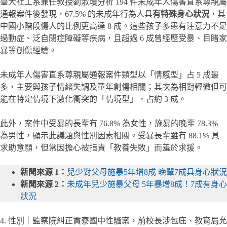
臺大社工系兼任教授劉淑瓊分析 194 件未成年人傷害直系尊親屬
通報案件後發現，67.5% 的未成年行為人具
有特殊身心狀況
，其
中國小階段傷人的比例更高達 8 成。這些孩子多患有注意力不足
過動症、泛自閉症障礙等疾病，且超過 6 成曾經歷受暴、目睹家
暴等創傷經驗。
未成年人傷害直系尊親屬通報案件類型以「情感型」占 5 成最
多，主要與孩子情緒失調及童年創傷相關；其次為相對輕微但可
能在特定情境下激化衝突的「情境型」，占約 3 成。
此外，案件中受暴的長輩有 76.8% 為女性，施暴的晚輩 78.3%
為男性，顯示此議題與性別因素相關。受暴長輩雖有 88.1% 具
求助意願，但常因擔心被指責「教養失敗」而羞於求援。
新聞來源 1：
兒少對父母施暴5年增8成 晚輩7成具身心狀況
新聞來源 2：
未成年兒少施暴父母 5年暴增8成！7成有身心
狀況
4. 性別｜監察院糾正貢寮國中性騷案，前校長涉包庇、教育局允