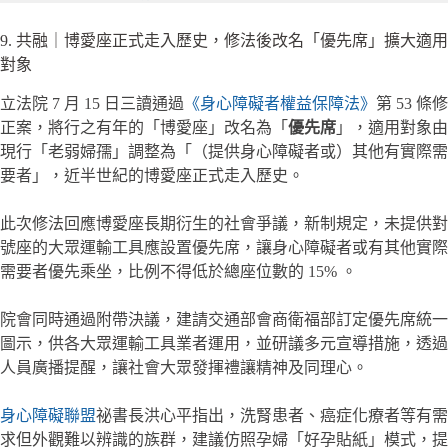
9. 共融｜博愛座正式走入歷史，修法後改名「優先席」擴大適用
對象
立法院 7 月 15 日三讀通過
《身心障礙者權益保障法》
第 53 條修
正案，將行之有年的「博愛座」改名為「
優先席
」，適用對象由
現行「老弱婦孺」調整為「（提供身心障礙者或）其他有實際需
要者」，近半世紀的博愛座正式走入歷史。
此次修法回應博愛座長期衍生的社會爭議，新制規定，未提供對
號座的大眾運輸工具應設置優先席，讓身心障礙者或有其他實際
需要者優先乘坐，比例不得低於總座位數的 15% 。
院會同時通過附帶決議，建請交通部會商衛福部訂定優先席統一
圖示，供各大眾運輸工具業者運用，並研議多元宣導措施，透過
人員廣播提醒，讓社會大眾發揮禮讓精神及同理心。
身心障礙聯盟
祕書長洪心平指出，洗腎患者、癌症化療者等有需
求但外觀難以辨識的族群，建議仿照孕婦「好孕貼紙」模式，提