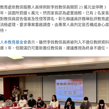
教育處依教保服務人員條例對李姓教保員開罰 23 萬元並停聘 3
年，該園所罰鍰 6 萬元。然而家長認為處置過輕，已有 2 名家長
對教保員提告傷害及性侵等罪名。彰化縣議員許雅琳批評教育處
消極處理，要求專案重啟調查，由專業人員判定是否構成身心虐
待。
人本教育基金會
表示，雖然李姓教保員將被列入不適任教師資料
庫 3 年，但期滿仍可重新擔任教保員，建議應視為終身不適任。