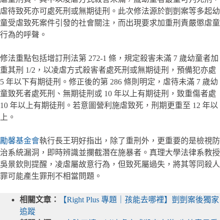
虐待致死亦可處死刑或無期徒刑。此次修法源於剴剴案等多起幼
童受虐致死案件引發的社會關注，而出現要求加重刑責嚴懲虐童
行為的呼聲。
修法重點包括增訂刑法第 272-1 條，規定殺害未滿 7 歲幼童者加
重其刑 1/2，以凌虐方式殺害者處死刑或無期徒刑，預備犯亦處
5 年以下有期徒刑。修正後的第 286 條則明定，虐待未滿 7 歲幼
童致死者處死刑、無期徒刑或 10 年以上有期徒刑，致重傷者處
10 年以上有期徒刑。若意圖營利施虐致死，刑期更重至 12 年以
上。
勵馨基金會
執行長王玥好指出，除了重刑外，更重要的是檢視防
治系統漏洞，即時辨識並攔截潛在施暴者。真理大學法律系教授
吳景欽則提醒，凌虐屬故意行為，但致死屬過失，將其等同殺人
罪可能產生罪刑不相當問題。
相關文章：
【Right Plus 專題｜孩能去哪裡】剴剴案後獨家
追蹤