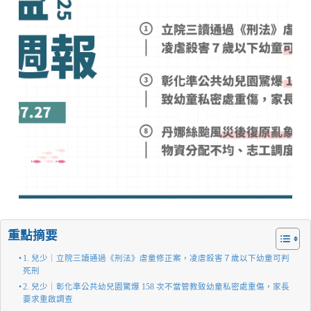
重點摘要
1. 兒少｜立院三讀通過《刑法》虐童修正案，凌虐殺害７歲以下幼童可判
死刑
2. 兒少｜彰化準公共幼兒園驚爆 158 次不當管教致幼童私密處重傷，家長
要求重啟調查