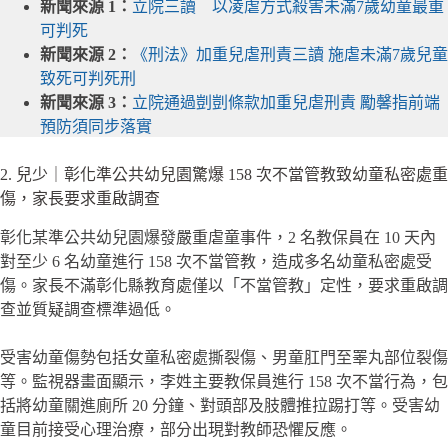
新聞來源 1：
立院三讀 以凌虐方式殺害未滿7歲幼童最重
可判死
新聞來源 2：
《刑法》加重兒虐刑責三讀 施虐未滿7歲兒童
致死可判死刑
新聞來源 3：
立院通過剴剴條款加重兒虐刑責 勵馨指前端
預防須同步落實
2. 兒少｜彰化準公共幼兒園驚爆 158 次不當管教致幼童私密處重
傷，家長要求重啟調查
彰化某準公共幼兒園爆發嚴重虐童事件，2 名教保員在 10 天內
對至少 6 名幼童進行 158 次不當管教，造成多名幼童私密處受
傷。家長不滿彰化縣教育處僅以「不當管教」定性，要求重啟調
查並質疑調查標準過低。
受害幼童傷勢包括女童私密處撕裂傷、男童肛門至睪丸部位裂傷
等。監視器畫面顯示，李姓主要教保員進行 158 次不當行為，包
括將幼童關進廁所 20 分鐘、對頭部及肢體推拉踢打等。受害幼
童目前接受心理治療，部分出現對教師恐懼反應。