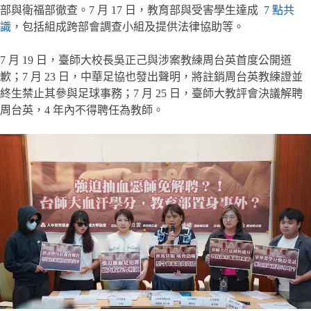
部與衛福部徹查。7 月 17 日，教育部與受害學生達成
7 點共
識
，包括組成跨部會調查小組及提供法律協助等。
7 月 19 日，臺師大校長吳正己與涉案教練周台英首度公開道
歉；7 月 23 日，中華足協也發出聲明，將註銷周台英教練證並
終生禁止其參與足球事務；7 月 25 日，臺師大教評會決議解聘
周台英，4 年內不得聘任為教師。