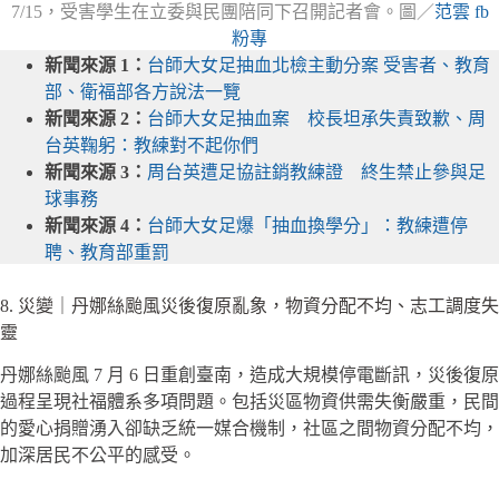
7/15，受害學生在立委與民團陪同下召開記者會。圖／
范雲 fb
粉專
新聞來源 1：
台師大女足抽血北檢主動分案 受害者、教育
部、衛福部各方說法一覽
新聞來源 2：
台師大女足抽血案 校長坦承失責致歉、周
台英鞠躬：教練對不起你們
新聞來源 3：
周台英遭足協註銷教練證 終生禁止參與足
球事務
新聞來源 4：
台師大女足爆「抽血換學分」：教練遭停
聘、教育部重罰
8. 災變｜丹娜絲颱風災後復原亂象，物資分配不均、志工調度失
靈
丹娜絲颱風 7 月 6 日重創臺南，造成大規模停電斷訊，災後復原
過程呈現社福體系多項問題。包括災區物資供需失衡嚴重，民間
的愛心捐贈湧入卻缺乏統一媒合機制，社區之間物資分配不均，
加深居民不公平的感受。