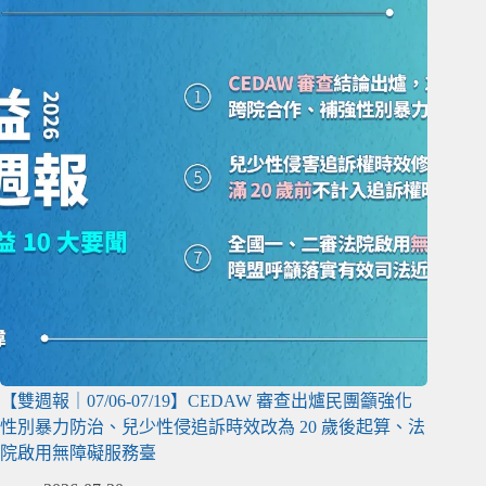
【雙週報｜07/06-07/19】CEDAW 審查出爐民團籲強化
性別暴力防治、兒少性侵追訴時效改為 20 歲後起算、法
院啟用無障礙服務臺