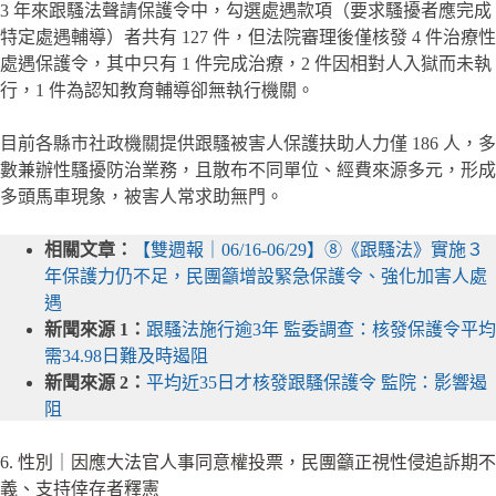
3 年來跟騷法聲請保護令中，勾選處遇款項（要求騷擾者應完成
特定處遇輔導）者共有 127 件，但法院審理後僅核發 4 件治療性
處遇保護令，其中只有 1 件完成治療，2 件因相對人入獄而未執
行，1 件為認知教育輔導卻無執行機關。
目前各縣市社政機關提供跟騷被害人保護扶助人力僅 186 人，多
數兼辦性騷擾防治業務，且散布不同單位、經費來源多元，形成
多頭馬車現象，被害人常求助無門。
相關文章：
【雙週報｜06/16-06/29】⑧《跟騷法》實施３
年保護力仍不足，民團籲增設緊急保護令、強化加害人處
遇
新聞來源 1：
跟騷法施行逾3年 監委調查：核發保護令平均
需34.98日難及時遏阻
新聞來源 2：
平均近35日才核發跟騷保護令 監院：影響遏
阻
6. 性別｜因應大法官人事同意權投票，民團籲正視性侵追訴期不
義、支持倖存者釋憲