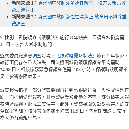
新聞來源 1：
貢寮國中教師涉多起性騷案 校方與新北教
育局遭糾正
新聞來源 2：
貢寮國中教師涉性騷遭糾正 教育局不排除重
啟調查
5. 性別｜監院調查《跟騷法》施行３年缺失，保護令核發竟需
35 日、被害人常求助無門
監察委員紀惠容
調查
發現，
《跟蹤騷擾防制法》
施行 3 年多來，
執行面仍存在重大缺失。司法機關核發跟騷保護令平均需時
34.98 日，相較家暴緊急保護令僅需 2.08 小時，保護時效明顯不
足，影響嚇阻效果。
調查報告指出，部分警察機關自行判讀跟騷行為「與性或性別無
關」而拒絕受理報案，且員警專業知能參差不齊，部分被害人報
案時遭歧視，形成二度傷害。此外，警察機關欠缺對被害人的安
全保密空間，核發書面告誡平均需 11.9 日，空窗期間約 1 成行
為人仍有踰矩行為。