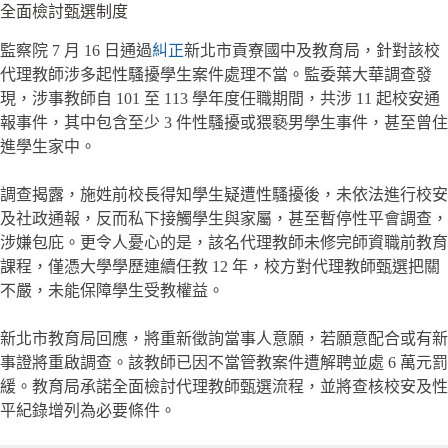
全面檢討甄選制度
監察院 7 月 16 日通過
糾正
新北市貢寮國中及教育局，針對該校
代理教師涉多起性騷擾學生案件處理不當。監委葉大華調查發
現，涉事教師自 101 至 113 學年度任職期間，共涉 11 起校安通
報事件，其中包含至少 3 件性騷擾或猥褻男學生事件，甚至曾住
進學生家中。
調查揭露，施姓前校長得知學生疑遭性騷擾後，未依法進行校安
及社政通報，反而私下接觸學生與家屬，甚至暫停性平會調查，
涉嫌包庇。更令人憂心的是，該名代理教師未修完師資職前教育
課程，僅憑大學學歷連續任教 12 年，校方對代理教師甄選把關
不嚴，未能保障學生受教權益。
新北市教育局回應，將重新徵詢當事人意願，若願意配合或有新
事證將重啟調查。該教師已因不當管教案件遭解聘並處 6 萬元罰
緩。教育局承諾全面檢討代理教師甄選流程，並將查核校安及性
平紀錄增列為必要條件。