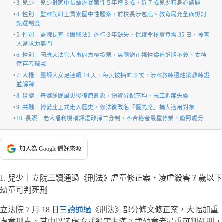
3. 兒少｜兒少對家中長輩施暴案件５年增８成，近７成兒少有身心議題
4. 性別｜監察院糾正貢寮國中性騷案，前校長涉包庇、教育局允全面檢討
甄選制度
5. 性別｜監院調查《跟騷法》施行３年缺失，保護令核發竟需 35 日、被害
人常求助無門
6. 性別｜因應大法官人事同意權投票，民團籲正視性侵追訴期不義、支持
倖存者釋憲
7. 人權｜臺師大女足連續 14 天、每天被抽血３次，涉案教練遭註銷教練證
並解聘
8. 災變｜丹娜絲颱風災後復原亂象，物資分配不均、志工調度失靈
9. 共融｜博愛座正式走入歷史，修法後改名「優先席」擴大適用對象
10. 長照｜老人福利機構評鑑改採二分制，不合格者最重停業、廢照處分
加入為 Google 偏好來源
1. 兒少｜立院三讀通過《刑法》虐童修正案，凌虐殺害７歲以下
幼童可判死刑
立法院 7 月 18 日
三讀通過
《刑法》部分條文修正案，大幅加重
虐童刑責，其中以凌虐方式殺害未滿 7 歲幼童者最重可判死刑，