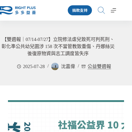
跳
捐款支持
至
主
要
內
容
【雙週報｜07/14-07/27】立院修法虐兒致死可判死刑、
彰化準公共幼兒園涉 158 次不當管教致重傷、丹娜絲災
後復原物資與志工調度皆失序
2025-07-28
沈嘉偉
公益雙週報