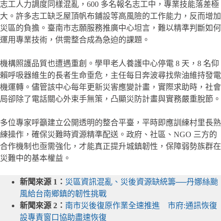
志工人力調度同樣混亂，600 多名報名志工中，專業技能落差極
大。許多志工缺乏屋頂帆布鋪設等高風險的工作能力，反而增加
災區的負擔。臺南市志願服務推廣中心坦言，難以精準判斷如何
運用專業技術，供需整合成為急迫的課題。
機構照護品質也遭遇重創。學甲老人養護中心停電 8 天，8 名仰
賴呼吸器維生的長者生命垂危，主任每日奔波尋找柴油維持發電
機運轉。儘管該中心每年更新災害應變計畫，實際求助時，社會
局卻除了電話關心外束手無策，凸顯災防計畫與實務嚴重脫節。
多位專家呼籲建立公開透明的整合平臺，平時即應訓練村里長熟
練操作，確保災難時資源精準配送。政府、社區、NGO 三方的
合作機制也亟需強化，才能真正提升城鎮韌性，保障弱勢族群在
災難中的基本權益。
新聞來源 1：
災區資訊混亂、災後資源缺統籌──丹娜絲颱
風給台南鄉鎮的韌性挑戰
新聞來源 2：
南市災後復原作業全速推進 市府:通訊恢復
設專責窗口協助盡速恢復