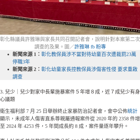
彰化縣議員許雅琳與家長共同召開記者會，說明針對本案第二次
調查的及果。圖／
許雅琳 fb 粉專
新聞來源 1：
彰化教保員涉不當對待幼童百次遭裁罰23萬
停職3年
新聞來源 2：
彰化幼童家長控教保員涉傷害性侵 要求重啟
調查
3. 兒少｜兒少對家中長輩施暴案件５年增８成，近７成兒少有身
心議題
衛生福利部 7 月 25 日舉辦終止家暴防治記者會，會中公佈
統計
顯示，未成年人傷害直系尊親屬通報案件從 2020 年的 2358 件增
至 2024 年 4253 件，5 年間成長約 8 成，案件量逐年攀升。