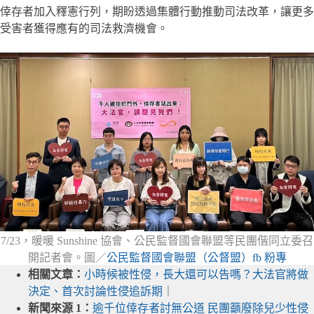
倖存者加入釋憲行列，期盼透過集體行動推動司法改革，讓更多
受害者獲得應有的司法救濟機會。
7/23，暖暖 Sunshine 協會、公民監督國會聯盟等民團偕同立委召
開記者會。圖／
公民監督國會聯盟（公督盟）fb 粉專
相關文章：
小時候被性侵，長大還可以告嗎？大法官將做
決定、首次討論性侵追訴期
｜
新聞來源 1：
逾千位倖存者討無公道 民團籲廢除兒少性侵