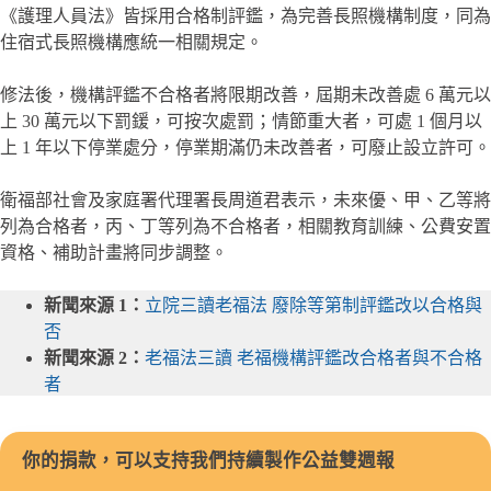
《護理人員法》皆採用合格制評鑑，為完善長照機構制度，同為
住宿式長照機構應統一相關規定。
修法後，機構評鑑不合格者將限期改善，屆期未改善處 6 萬元以
上 30 萬元以下罰鍰，可按次處罰；情節重大者，可處 1 個月以
上 1 年以下停業處分，停業期滿仍未改善者，可廢止設立許可。
衛福部社會及家庭署代理署長周道君表示，未來優、甲、乙等將
列為合格者，丙、丁等列為不合格者，相關教育訓練、公費安置
資格、補助計畫將同步調整。
新聞來源 1：
立院三讀老福法 廢除等第制評鑑改以合格與
否
新聞來源 2：
老福法三讀 老福機構評鑑改合格者與不合格
者
你的捐款，可以支持我們持續製作公益雙週報