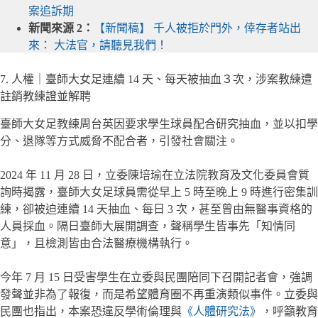
案追訴期
新聞來源 2：
【新聞稿】 千人被拒於門外，倖存者站出
來： 大法官，請聽見我們！
7. 人權｜臺師大女足連續 14 天、每天被抽血３次，涉案教練遭
註銷教練證並解聘
臺師大女足教練周台英因要求學生球員配合研究抽血，並以扣學
分、退隊等方式威脅不配合者，引發社會關注。
2024 年 11 月 28 日，立委陳培瑜在立法院教育及文化委員會質
詢時揭露，臺師大女足球員需從早上 5 時至晚上 9 時進行密集訓
練，卻被迫連續 14 天抽血、每日 3 次，甚至曾由無醫事資格的
人員採血。隔日臺師大展開調查，聲稱學生皆事先「知情同
意」，且檢測皆由合法醫療機構執行。
今年 7 月 15 日受害學生在立委與民團陪同下召開記者會，強調
發聲並非為了報復，而是希望體育圈不再重演類似事件。立委與
民團也指出，本案恐違反學術倫理與
《人體研究法》
，呼籲教育