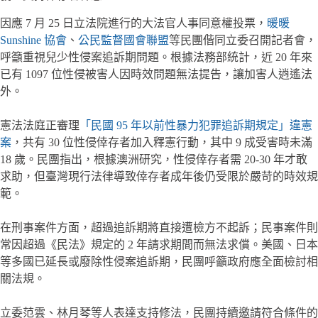
因應 7 月 25 日立法院進行的大法官人事同意權投票，
暖暖
Sunshine 協會
、
公民監督國會聯盟
等民團偕同立委召開記者會，
呼籲重視兒少性侵案追訴期問題。根據法務部統計，近 20 年來
已有 1097 位性侵被害人因時效問題無法提告，讓加害人逍遙法
外。
憲法法庭正審理
「民國 95 年以前性暴力犯罪追訴期規定」違憲
案
，共有 30 位性侵倖存者加入釋憲行動，其中 9 成受害時未滿
18 歲。民團指出，根據澳洲研究，性侵倖存者需 20-30 年才敢
求助，但臺灣現行法律導致倖存者成年後仍受限於嚴苛的時效規
範。
在刑事案件方面，超過追訴期將直接遭檢方不起訴；民事案件則
常因超過《民法》規定的 2 年請求期間而無法求償。美國、日本
等多國已延長或廢除性侵案追訴期，民團呼籲政府應全面檢討相
關法規。
立委范雲、林月琴等人表達支持修法，民團持續邀請符合條件的