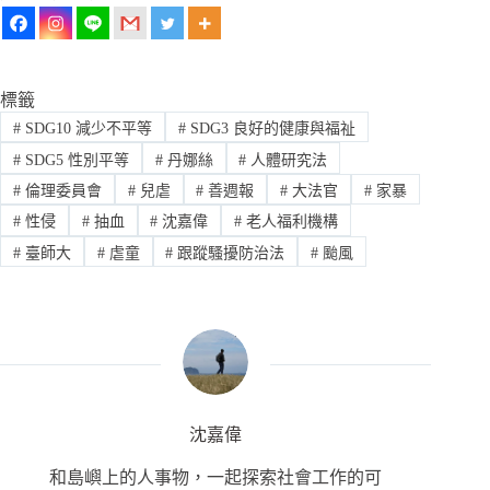
標籤
#
SDG10 減少不平等
#
SDG3 良好的健康與福祉
#
SDG5 性別平等
#
丹娜絲
#
人體研究法
#
倫理委員會
#
兒虐
#
善週報
#
大法官
#
家暴
#
性侵
#
抽血
#
沈嘉偉
#
老人福利機構
#
臺師大
#
虐童
#
跟蹤騷擾防治法
#
颱風
沈嘉偉
和島嶼上的人事物，一起探索社會工作的可