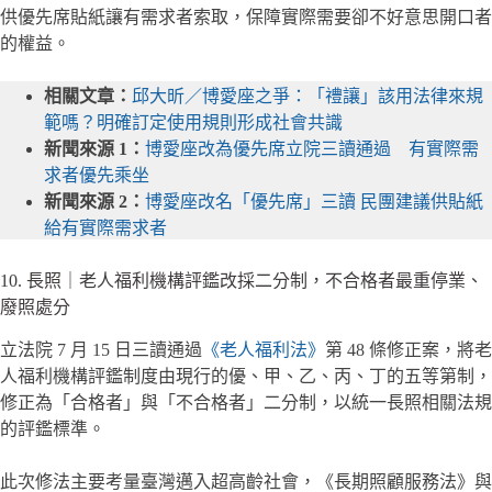
供優先席貼紙讓有需求者索取，保障實際需要卻不好意思開口者
的權益。
相關文章：
邱大昕／博愛座之爭：「禮讓」該用法律來規
範嗎？明確訂定使用規則形成社會共識
新聞來源 1：
博愛座改為優先席立院三讀通過 有實際需
求者優先乘坐
新聞來源 2：
博愛座改名「優先席」三讀 民團建議供貼紙
給有實際需求者
10. 長照｜老人福利機構評鑑改採二分制，不合格者最重停業、
廢照處分
立法院 7 月 15 日三讀通過
《老人福利法》
第 48 條修正案，將老
人福利機構評鑑制度由現行的優、甲、乙、丙、丁的五等第制，
修正為「合格者」與「不合格者」二分制，以統一長照相關法規
的評鑑標準。
此次修法主要考量臺灣邁入超高齡社會，《長期照顧服務法》與