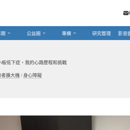
專題
公益圈
專欄
研究整理
影音
血小板低下症，我的心路歷程和挑戰
驗者擴大機
/
身心障礙