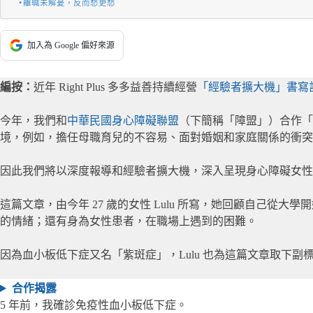
離職未解憂，反而愁更愁
加入為 Google 偏好來源
編按：
近年 Right Plus 多多益善持續經營
「經驗者擴大機」書寫
今年，我們和
中華民國身心障礙聯盟
（下簡稱「障盟」）合作「
境，例如，擔任母職育兒的不容易、面對婚姻和家庭關係的衝突
因此我們將以深度報導和經驗者擴大機，深入呈現身心障礙女性
這篇文章，由今年 27 歲的女性 Lulu 所寫，她回顧自己
的情緒；還有身為女性患者，在職場上遇到的困難。
因為血小板低下症又名「紫斑症」，Lulu 也為這篇文章取下副
合作揭露
5 年前，我確診免疫性血小板低下症。