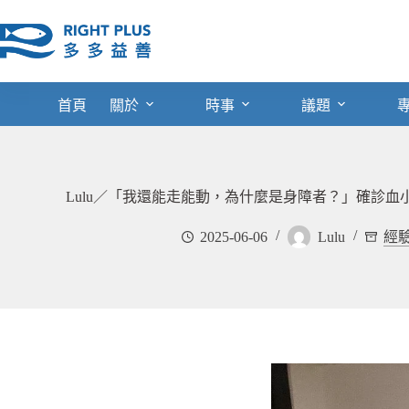
跳
至
主
要
內
首頁
關於
時事
議題
容
Lulu／「我還能走能動，為什麼是身障者？」確診
2025-06-06
Lulu
經