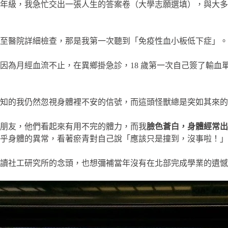
年級，我急忙交出一張人生的答案卷（大學志願選填），與大多
至醫院詳細檢查，那是我第一次聽到「免疫性血小板低下症」。
因為月經血流不止，在異鄉掛急診，18 歲第一次自己簽了輸血
知的我仍然忽視身體裡不安的信號，而這頭怪獸總是突如其來的
朋友，他們看起來有用不完的體力，而我
臉色蒼白，身體經常出
乎身體的異常，看著瘀青對自己說「應該只是撞到，沒事啦！」
讀社工研究所的念頭，也想彌補當年沒有在北部完成學業的遺憾