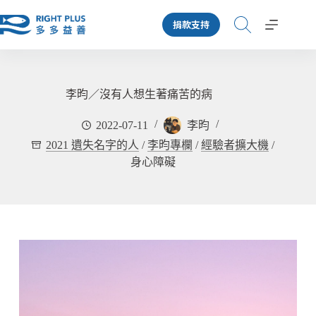
跳
捐款支持
至
主
要
內
容
李昀／沒有人想生著痛苦的病
2022-07-11
李昀
2021 遺失名字的人
/
李昀專欄
/
經驗者擴大機
/
身心障礙