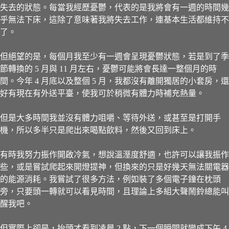
失去的狀態。每當我經歷憂鬱，代表的是我將會有一週的時間幾
乎無法下床，這除了意味著我將失去工作，連基本生活都維持不
了。
但絕望的是，每個月我至少有一週會呈現憂鬱狀態，若是到了季
節轉換的 5 月與 11 月左右，憂鬱可能將會長達一整個月的時
間。今年 4 月底以及整個 5 月，我都沒有離開獨居的小套房，還
好有現在有外送平臺，使我可於稍微有體力時補充熱量。
但是大多時間我並沒有體力咀嚼、等待外送，或甚至是打開手
機，所以多半只是爬出來喝點飲料，然後又回到床上。
有時我努力振作開啟冷氣，想說溫溼度舒適，也許可以讓我振作
些，或是嘗試爬起來開燈提神，但換來的只是好幾天無法關電器
的能源消耗。我嘗試了很多方法，例如裝了多個電子鐘在枕頭
旁，只要頭一轉就可以看見時間，且理論上多組大聲鬧鈴總能叫
醒我吧。
但實際上卻是，抬頭才看到凌晨 2 點，下一個瞬間就變成下午 4