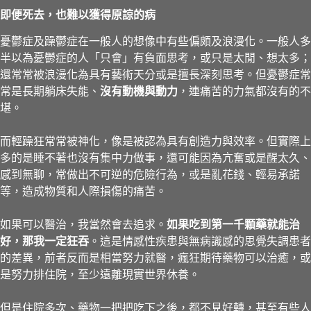
即便死去，也難以獲得原諒的病
憂鬱症及躁鬱症在一般人的想像中有些偏頗及浪漫化。一般人多
半以為憂鬱症的人「只會」有負面思考，或只是太閒、想太多；
還常常被浪漫化為具有藝術天分或是擅長深刻思考。但憂鬱症常
常是長期躺床失能、
沒有動機與動力
，連痛苦的力氣都沒有的不
堪。
而輕躁狂常常被神化，像是被認為具有創造力與效率。但實際上
多的是睡不著也沒有集中力做事，還可能因為亢奮或是醒太久、
感到無聊，常做出不可逆的危險行為，或是亂花錢、輕易承諾
等，造成物質和人際損傷的痛苦。
如果可以醫治，我當然會去追求。
如果吃到第一千顆藥就能治
好，那我一定狂吞
。這是情感性疾患與無病識感的思覺失調患者
的差異，前者反而是相當努力就醫，瘋狂期待藥物可以治癒，或
是努力排住院，至少遠離現實世界休養。
但是住院多次、藥物一把把吃下之後，都不見好轉，甚至有些人