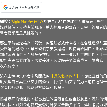
加入為 Google 偏好來源
編按：
Right Plus 多多益善
期許自己的存在能有 3 種意義：堅守
媒體價值、累積產業知識、擴大經驗者的聲音。其中，經驗者的
聲音幾乎是最具挑戰的。
那些平時被定義為「弱勢」的經驗者或倖存者，在各種邊緣甚至
受壓迫的場域中，早已習慣了安靜退縮，即使勇敢開口，也難以
翻越眾聲嘈雜。而對多多來說，則近乎一種類社工的陪伴，比一
般作者更需要理解、需要接近，必要時甚至毀棄重生，讓書寫一
次次歸零。
這次由精神失序者李昀開啟的
【遺失名字的人】
，從瘋狂者的角
度梳理自己與生命交手的過程。我們祈願文字的力量能在這裡一
次次拉近彼此、成為包容歧異的起點。
隨著疾病的慢性化，我從過往的強烈自傷或自殺意念、激烈的情
緒起伏，到如今則變成憂鬱時身體完全動彈不得、連思考能力都