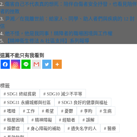
2.
傷害自己不代表真的想死：陪伴自傷者安全抒發，也看見陪伴
者的挫敗
3.
尹湘／在我離世前：給家人、同學、助人者們與疾病的 12 封
信
4.
他不怪，他是我同事！精障者的職場困境與工作權
5.
【精神衛生修法 & 社區支持】系列報導
這篇不能只有我看到
標籤
#
SDG1 終結貧窮
#
SDG10 減少不平等
#
SDG11 永續城鄉與社區
#
SDG3 良好的健康與福祉
#
嗜睡
#
工作
#
希望
#
憂鬱
#
李昀
#
生病
#
租屋困境
#
精神障礙
#
經驗者
#
誤解
#
躁鬱症
#
身心障礙的補助
#
遺失名字的人
#
醫療