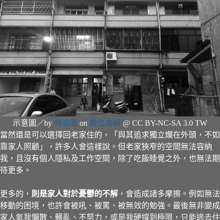
示意圖／by
林泊恩
on
數位島嶼
@ CC BY-NC-SA 3.0 TW
當然還是可以選擇回老家住的，「與其追求獨立爛在外頭，不如
靠家人照顧」，許多人會這樣說。但老家狹窄的空間無法容納
我，且沒有個人隱私及工作空間，除了吃飯睡覺之外，也無法期
待更多。
更多的，
則是家人對於憂鬱的不解
，會造成諸多摩擦。例如無法
移動的困境，也許會被吼、被罵、被無效的勉強。最後無非變成
家人氣我懶散、髒亂、不努力，或是我硬撐到極限，只能逃去住