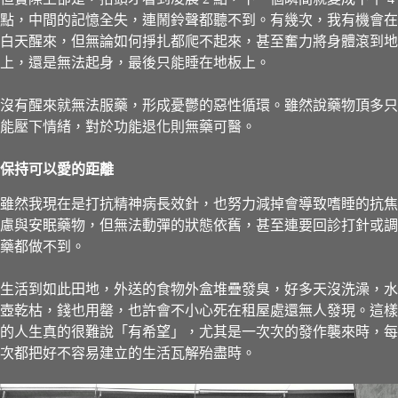
點，中間的記憶全失，連鬧鈴聲都聽不到。有幾次，我有機會在
白天醒來，但無論如何掙扎都爬不起來，甚至奮力將身體滾到地
上，還是無法起身，最後只能睡在地板上。
沒有醒來就無法服藥，形成憂鬱的惡性循環。雖然說藥物頂多只
能壓下情緒，對於功能退化則無藥可醫。
保持可以愛的距離
雖然我現在是打抗精神病長效針，也努力減掉會導致嗜睡的抗焦
慮與安眠藥物，但無法動彈的狀態依舊，甚至連要回診打針或調
藥都做不到。
生活到如此田地，外送的食物外盒堆疊發臭，好多天沒洗澡，水
壺乾枯，錢也用罄，也許會不小心死在租屋處還無人發現。這樣
的人生真的很難說「有希望」，尤其是一次次的發作襲來時，每
次都把好不容易建立的生活瓦解殆盡時。