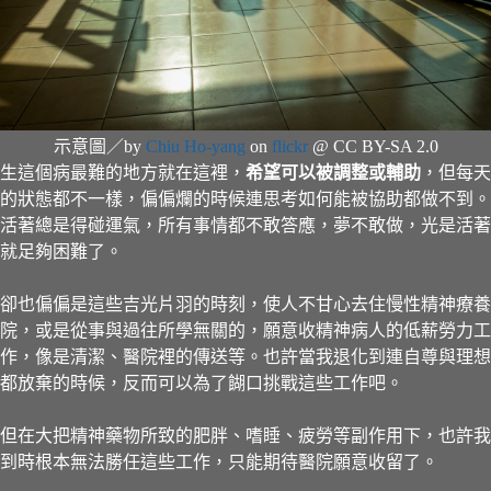
示意圖／by
Chiu Ho-yang
on
flickr
@ CC BY-SA 2.0
生這個病最難的地方就在這裡，
希望可以被調整或輔助
，但每天
的狀態都不一樣，偏偏爛的時候連思考如何能被協助都做不到。
活著總是得碰運氣，所有事情都不敢答應，夢不敢做，光是活著
就足夠困難了。
卻也偏偏是這些吉光片羽的時刻，使人不甘心去住慢性精神療養
院，或是從事與過往所學無關的，願意收精神病人的低薪勞力工
作，像是清潔、醫院裡的傳送等。也許當我退化到連自尊與理想
都放棄的時候，反而可以為了餬口挑戰這些工作吧。
但在大把精神藥物所致的肥胖、嗜睡、疲勞等副作用下，也許我
到時根本無法勝任這些工作，只能期待醫院願意收留了。