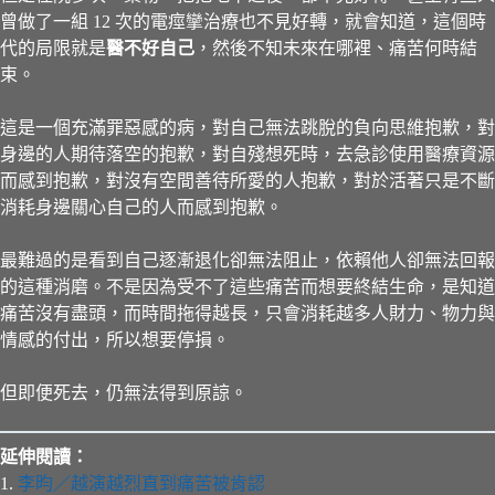
曾做了一組 12 次的電痙攣治療也不見好轉，就會知道，這個時
代的局限就是
醫不好自己
，然後不知未來在哪裡、痛苦何時結
束。
這是一個充滿罪惡感的病，對自己無法跳脫的負向思維抱歉，對
身邊的人期待落空的抱歉，對自殘想死時，去急診使用醫療資源
而感到抱歉，對沒有空間善待所愛的人抱歉，對於活著只是不斷
消耗身邊關心自己的人而感到抱歉。
最難過的是看到自己逐漸退化卻無法阻止，依賴他人卻無法回報
的這種消磨。不是因為受不了這些痛苦而想要終結生命，是知道
痛苦沒有盡頭，而時間拖得越長，只會消耗越多人財力、物力與
情感的付出，所以想要停損。
但即便死去，仍無法得到原諒。
延伸閱讀：
1.
李昀／越演越烈直到痛苦被肯認