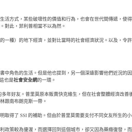
生活方式，某些破壞性的價值和行為，也會在世代間傳遞，使得
。對此，菲利普相當不以為然。
品的一種）的地下經濟，並對比當時的社會經濟狀況。以及，令
書中角色的生活。但是他也提到，另一個深遠影響他們近況的因
），這也是
社會安全網
的一環。
，是他的多年好友。普里莫原本販賣快克維生，但在社會整體經濟改
林跟南布朗克斯一帶。
取得了 SSI 的補助。但由於普里莫需要支付不同女友所生的
政策較為優渥，而選擇回到這個城市，卻又因為藥癮復發，而重操