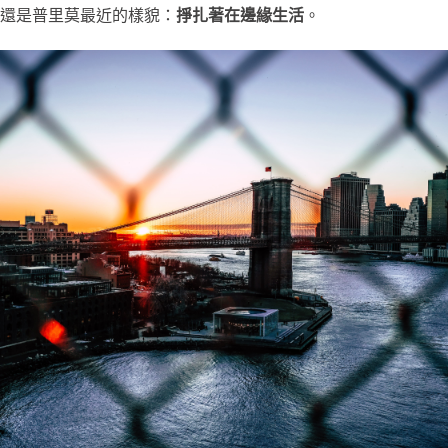
還是普里莫最近的樣貌：
掙扎著在邊緣生活
。