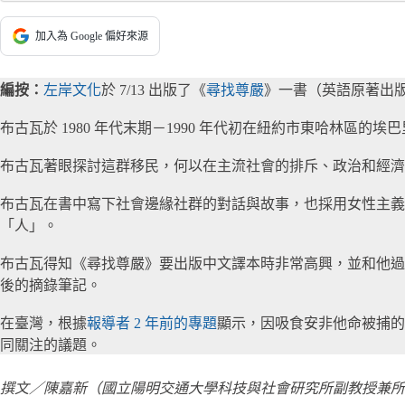
加入為 Google 偏好來源
編按：
左岸文化
於 7/13 出版了《
尋找尊嚴
》一書（英語原著出版於
布古瓦於 1980 年代末期－1990 年代初在紐約市東哈林區的埃巴里
布古瓦著眼探討這群移民，何以在主流社會的排斥、政治和經濟
布古瓦在書中寫下社會邊緣社群的對話與故事，也採用女性主義
「人」。
布古瓦得知《尋找尊嚴》要出版中文譯本時非常高興，並和他過
後的摘錄筆記。
在臺灣，根據
報導者 2 年前的專題
顯示，因吸食安非他命被捕的人
同關注的議題。
撰文／陳嘉新（國立陽明交通大學科技與社會研究所副教授兼所