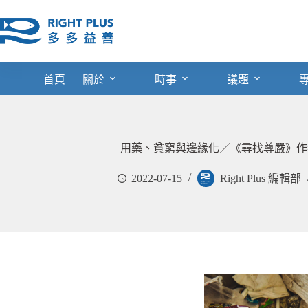
跳
至
主
要
內
首頁
關於
時事
議題
容
用藥、貧窮與邊緣化／《尋找尊嚴》作
2022-07-15
Right Plus 編輯部