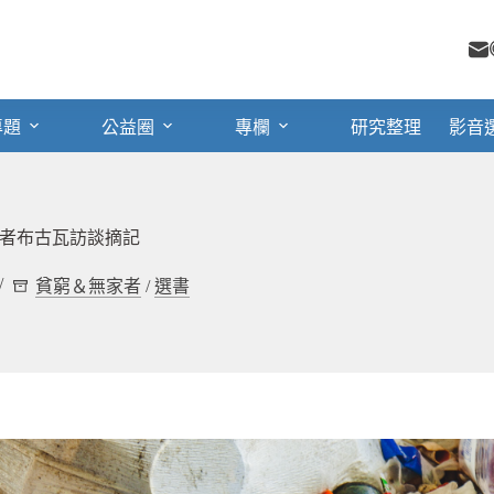
專題
公益圈
專欄
研究整理
影音
者布古瓦訪談摘記
貧窮＆無家者
/
選書