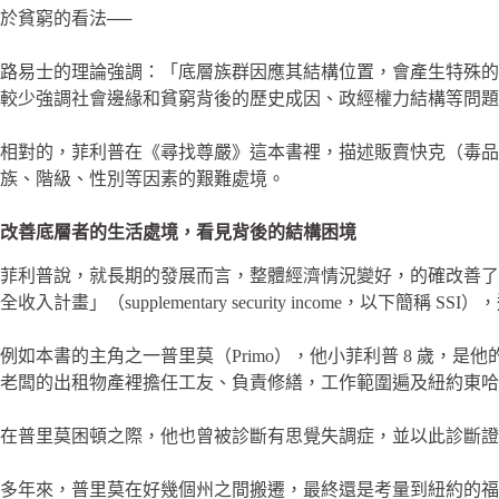
於貧窮的看法──
路易士的理論強調：「底層族群因應其結構位置，會產生特殊的
較少強調社會邊緣和貧窮背後的歷史成因、政經權力結構等問題
相對的，菲利普在《尋找尊嚴》這本書裡，描述販賣快克（毒
族、階級、性別等因素的艱難處境。
改善底層者的生活處境，看見背後的結構困境
菲利普說，就長期的發展而言，整體經濟情況變好，的確改善了
全收入計畫」（supplementary security income，以下簡稱 SSI
例如本書的主角之一普里莫（Primo），他小菲利普 8 歲
老闆的出租物產裡擔任工友、負責修繕，工作範圍遍及紐約東哈
在普里莫困頓之際，他也曾被診斷有思覺失調症，並以此診斷證明
多年來，普里莫在好幾個州之間搬遷，最終還是考量到紐約的福利