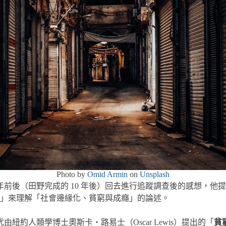
Photo by
Omid Armin
on
Unsplash
00 年前後（田野完成的 10 年後）回去進行追蹤調查後的感想
」來理解「社會邊緣化、貧窮與成癮」的論述。
由紐約人類學博士奧斯卡・路易士（Oscar Lewis）提出的「
貧