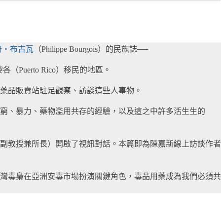
普・布古瓦
（Philippe Bourgois）的民族誌──
Puerto Rico）移民的地區。
藥品販賣站駐足觀察、訪談這些人事物。
窮、暴力、藥物濫用共存的經驗，以及這之中許多活生生的
副教授兼所長）開啟了視訊對話。本篇即為陳嘉新線上訪談作者
點名臺灣毒梟在亞洲安毒市場扮演關鍵角色，毒品用藥成為我們必須共