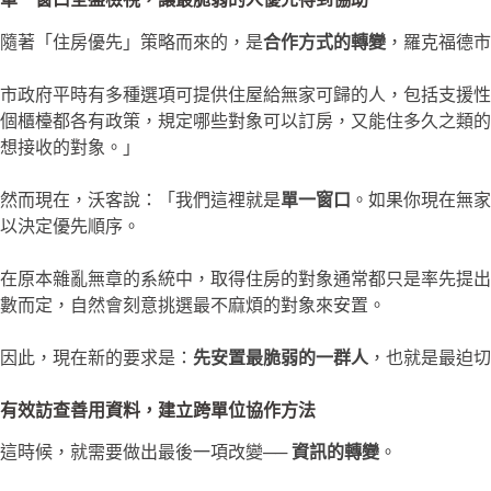
隨著「住房優先」策略而來的，是
合作方式的轉變
，羅克福德市
市政府平時有多種選項可提供住屋給無家可歸的人，包括支援性
個櫃檯都各有政策，規定哪些對象可以訂房，又能住多久之類的。據
想接收的對象。」
然而現在，沃客說：「我們這裡就是
單一窗口
。如果你現在無家
以決定優先順序。
在原本雜亂無章的系統中，取得住房的對象通常都只是率先提出
數而定，自然會刻意挑選最不麻煩的對象來安置。
因此，現在新的要求是：
先安置最脆弱的一群人
，也就是最迫切
有效訪查善用資料，建立跨單位協作方法
這時候，就需要做出最後一項改變──
資訊的轉變
。