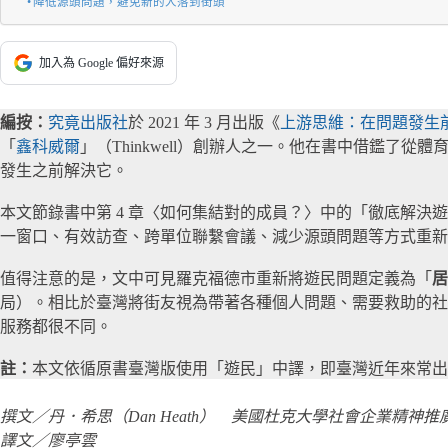
降低源頭問題，避免新的人落到街頭
加入為 Google 偏好來源
編按：
究竟出版
社
於 2021 年 3 月出版《
上游思維：在問題發生
「
鑫科威爾
」（Thinkwell）創辦人之一。他在書中借鑑
發生之前解決它。
本文節錄書中第 4 章〈如何集結對的成員？〉中的「徹底解決遊
一窗口、有效訪查、跨單位聯繫會議、減少源頭問題等方式重新
值得注意的是，文中可見羅克福德市重新將遊民問題定義為「
居
局）。相比於臺灣將街友視為帶著各種個人問題、需要救助的社
服務都很不同。
註：
本文依循原書臺灣版使用「遊民」中譯，即臺灣近年來常出
撰文／丹
．希思（Dan Heath） 美國杜克大學社會企業精神
譯文／廖亭雲