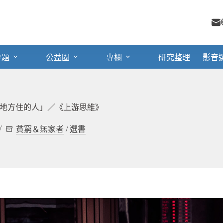
專題
公益圈
專欄
研究整理
影音
地方住的人」／《上游思維》
貧窮＆無家者
/
選書