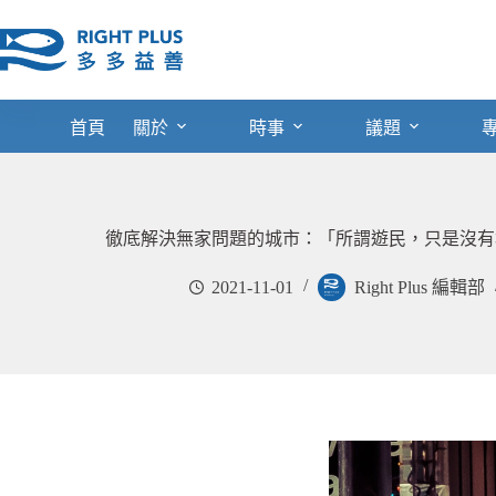
跳
至
主
要
內
首頁
關於
時事
議題
容
徹底解決無家問題的城市：「所謂遊民，只是沒有
2021-11-01
Right Plus 編輯部