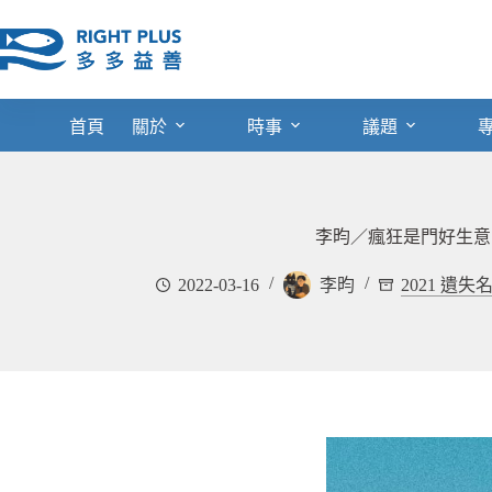
跳
至
主
要
內
首頁
關於
時事
議題
容
李昀／瘋狂是門好生意
2022-03-16
李昀
2021 遺