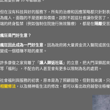
此需要折壽 10 年都願意。
但在沒有科技與好的服務下，所有的治療和因應策略都只針對表
為瘋人，面臨的不是道歉與償還，說對不起這社會讓你受苦了，
端的終身監禁（例如強制住院施行無效醫療），都是在
隔離
受苦
瘋狂是門好生意？
瘋狂因此成為一門好生意
，因為政府將大量資金流入醫院或居住
變成一個穩賺不賠的產業。
許多康復之家背離了「
讓人歸返社區
」的立意，把大門深鎖起來
等「福利」，不配合的人甚至會有更多以限制為名的處罰。
社會福利與服務的初衷，原本是為了照顧弱勢，但對我來講，只
相關修法
，以及精神衛生法的修改，都可以看出政府越發往極權