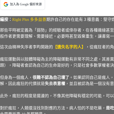
加入為 Google 偏好來源
編按：
Right Plus 多多益善
期許
自己的存在能有３種意義：堅守
那些平時被定義為「弱勢」的經驗者或倖存者，在各種邊緣甚至
般作者更需要理解、需要接近，必要時甚至毀棄重生，讓書寫一
這次由精神失序者李昀開啟的
【遺失名字的人】
，從瘋狂者的角
瘋狂運動與以肢體障礙為主的障礙運動有非常不同之處，其差異
題），障礙者會認為自己的生命是好的，只是社會多數掌權者決
但身為一個瘋人，
很難不認為自己壞了
。如果認同自己是瘋人，
解，因此瘋狂的代價就是
失去表意權
，並且被認為是一個沒有意
此外，瘋狂的程度是擺盪的，不像其他障礙有穩定的可能，可以
對於瘋狂，人類還沒找到對應的方法。病人怕的不是吃藥，
是吃