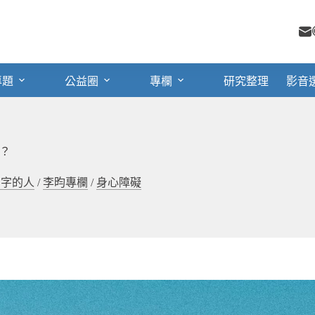
專題
公益圈
專欄
研究整理
影音
？
失名字的人
/
李昀專欄
/
身心障礙