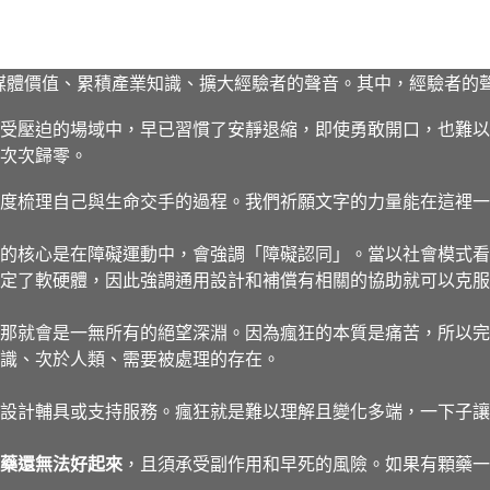
媒體價值、累積產業知識、擴大經驗者的聲音。其中，經驗者的
受壓迫的場域中，早已習慣了安靜退縮，即使勇敢開口，也難以
次次歸零。
度梳理自己與生命交手的過程。我們祈願文字的力量能在這裡一
的核心是在障礙運動中，會強調「障礙認同」。當以社會模式看
定了軟硬體，因此強調通用設計和補償有相關的協助就可以克服
那就會是一無所有的絕望深淵。因為瘋狂的本質是痛苦，所以完
識、次於人類、需要被處理的存在。
設計輔具或支持服務。瘋狂就是難以理解且變化多端，一下子讓
藥還無法好起來
，且須承受副作用和早死的風險。如果有顆藥一