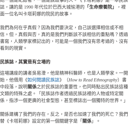
她一個是紀錄者，一個是說故事的人。《卡塔莉娜》是一本民族
誌，講的是 1990 年代位於巴西大城愉港的
「生命療養院」
，裡
面一位名叫卡塔莉娜的院民的故事。
我們為何在乎真假？因為我們要決定，自己該選擇相信或不相
信。但，真假與否，真的是我們判斷該不該相信的重點嗎？透過
書寫，人類學家標記出的，可能是一個我們沒有思考過的、沒有
看到的現實。
民族誌，其實是有立場的
這場講座的講者吳易澄，他是精神科醫師，也是人類學家。一開
始，他借用《
如何閱讀民族誌
》（
How to Read Ethnography
）書
中段落，說明
關係
之於民族誌的重要性，也同時點出民族誌這種
文類的特殊之處。「民族誌作者透過民族誌裡的人物或特定關
係，指涉一個更廣的社會型態，甚至標誌出一個獨特的世界。」
關係建構了我們的存在，反之，是否也加速了我們的死亡？我們
替《卡塔莉娜》設定的第一個關鍵字是「
關係
」。