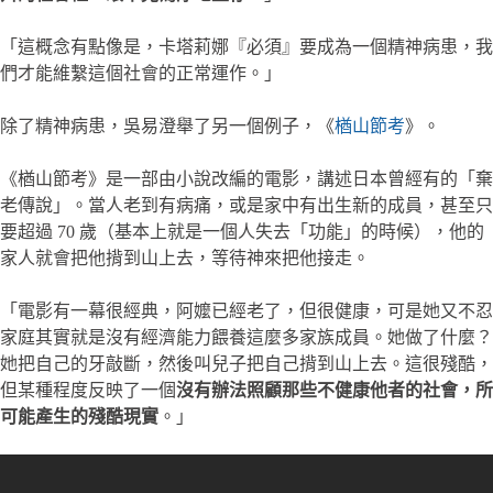
「這概念有點像是，卡塔莉娜『必須』要成為一個精神病患，我
們才能維繫這個社會的正常運作。」
除了精神病患，吳易澄舉了另一個例子，《
楢山節考
》。
《楢山節考》是一部由小說改編的電影，講述日本曾經有的「棄
老傳說」。當人老到有病痛，或是家中有出生新的成員，甚至只
要超過 70 歲（基本上就是一個人失去「功能」的時候），他的
家人就會把他揹到山上去，等待神來把他接走。
「電影有一幕很經典，阿嬤已經老了，但很健康，可是她又不忍
家庭其實就是沒有經濟能力餵養這麼多家族成員。她做了什麼？
她把自己的牙敲斷，然後叫兒子把自己揹到山上去。這很殘酷，
但某種程度反映了一個
沒有辦法照顧那些不健康他者的社會，所
可能產生的殘酷現實
。」