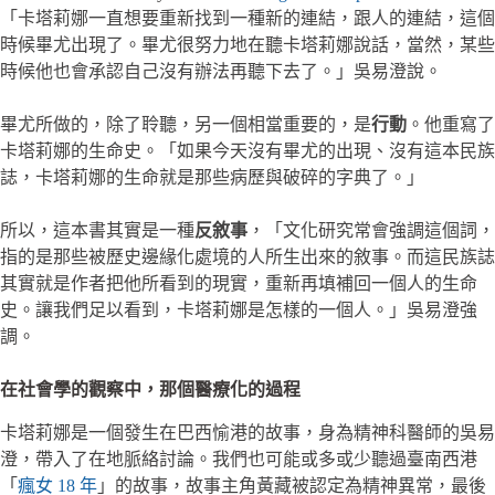
「卡塔莉娜一直想要重新找到一種新的連結，跟人的連結，這個
時候畢尤出現了。畢尤很努力地在聽卡塔莉娜說話，當然，某些
時候他也會承認自己沒有辦法再聽下去了。」吳易澄說。
畢尤所做的，除了聆聽，另一個相當重要的，是
行動
。他重寫了
卡塔莉娜的生命史。「如果今天沒有畢尤的出現、沒有這本民族
誌，卡塔莉娜的生命就是那些病歷與破碎的字典了。」
所以，這本書其實是一種
反敘事
，「文化研究常會強調這個詞，
指的是那些被歷史邊緣化處境的人所生出來的敘事。而這民族誌
其實就是作者把他所看到的現實，重新再填補回一個人的生命
史。讓我們足以看到，卡塔莉娜是怎樣的一個人。」吳易澄強
調。
在社會學的觀察中，那個
醫療化的過程
卡塔莉娜是一個發生在巴西愉港的故事，身為精神科醫師的吳易
澄，帶入了在地脈絡討論。我們也可能或多或少聽過臺南西港
「
瘋女 18 年
」的故事，故事主角黃藏被認定為精神異常，最後