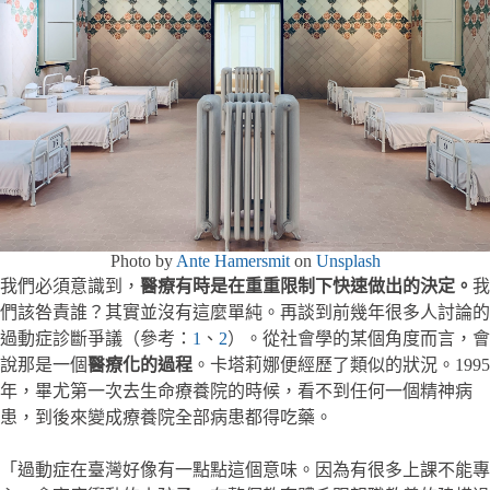
Photo by
Ante Hamersmit
on
Unsplash
我們必須意識到，
醫療有時是在重重限制下快速做出的決定。
我
們該咎責誰？其實並沒有這麼單純。再談到前幾年很多人討論的
過動症診斷爭議（參考：
1
、
2
）。從社會學的某個角度而言，會
說那是一個
醫療化的過程
。卡塔莉娜便經歷了類似的狀況。1995
年，畢尤第一次去生命療養院的時候，看不到任何一個精神病
患，到後來變成療養院全部病患都得吃藥。
「過動症在臺灣好像有一點點這個意味。因為有很多上課不能專