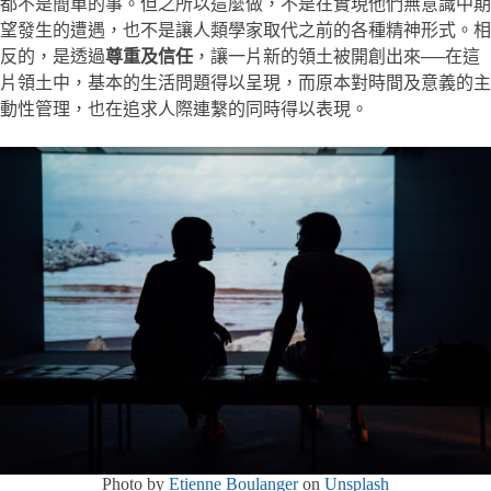
都不是簡單的事。但之所以這麼做，不是在實現他們無意識中期
望發生的遭遇，也不是讓人類學家取代之前的各種精神形式。相
反的，是透過
尊重及信任
，讓一片新的領土被開創出來──在這
片領土中，基本的生活問題得以呈現，而原本對時間及意義的主
動性管理，也在追求人際連繫的同時得以表現。
Photo by
Etienne Boulanger
on
Unsplash