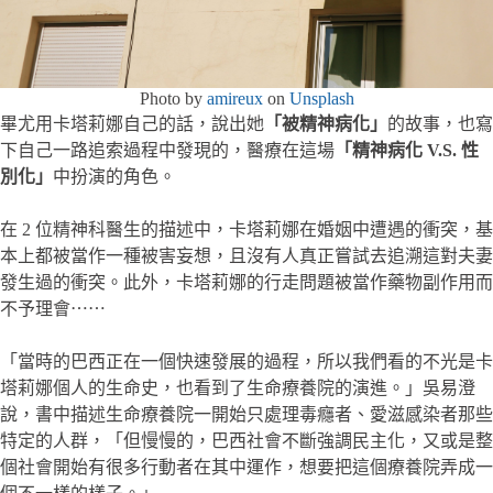
Photo by
amireux
on
Unsplash
畢尤用卡塔莉娜自己的話，說出她
「被精神病化」
的故事，也寫
下自己一路追索過程中發現的，醫療在這場
「精神病化 V.S. 性
別化」
中扮演的角色。
在 2 位精神科醫生的描述中，卡塔莉娜在婚姻中遭遇的衝突，基
本上都被當作一種被害妄想，且沒有人真正嘗試去追溯這對夫妻
發生過的衝突。此外，卡塔莉娜的行走問題被當作藥物副作用而
不予理會⋯⋯
「當時的巴西正在一個快速發展的過程，所以我們看的不光是卡
塔莉娜個人的生命史，也看到了生命療養院的演進。」吳易澄
說，書中描述生命療養院一開始只處理毒癮者、愛滋感染者那些
特定的人群，「但慢慢的，巴西社會不斷強調民主化，又或是整
個社會開始有很多行動者在其中運作，想要把這個療養院弄成一