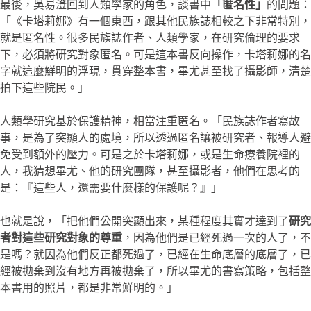
最後，吳易澄回到人類學家的角色，談書中
「匿名性」
的問題：
「《卡塔莉娜》有一個東西，跟其他民族誌相較之下非常特別，
就是匿名性。很多民族誌作者、人類學家，在研究倫理的要求
下，必須將研究對象匿名。可是這本書反向操作，卡塔莉娜的名
字就這麼鮮明的浮現，貫穿整本書，畢尤甚至找了攝影師，清楚
拍下這些院民。」
人類學研究基於保護精神，相當注重匿名。「民族誌作者寫故
事，是為了突顯人的處境，所以透過匿名讓被研究者、報導人避
免受到額外的壓力。可是之於卡塔莉娜，或是生命療養院裡的
人，我猜想畢尤、他的研究團隊，甚至攝影者，他們在思考的
是：『這些人，還需要什麼樣的保護呢？』」
也就是說，「把他們公開突顯出來，某種程度其實才達到了
研究
者對這些研究對象的尊重
，因為他們是已經死過一次的人了，不
是嗎？就因為他們反正都死過了，已經在生命底層的底層了，已
經被拋棄到沒有地方再被拋棄了，所以畢尤的書寫策略，包括整
本書用的照片，都是非常鮮明的。」