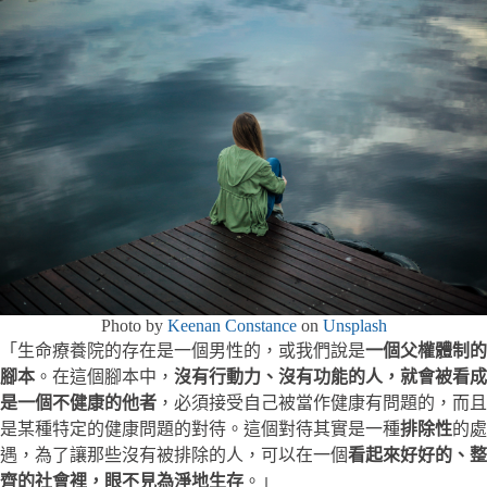
Photo by
Keenan Constance
on
Unsplash
「生命療養院的存在是一個男性的，或我們說是
一個父權體制的
腳本
。在這個腳本中，
沒有行動力、沒有功能的人，就會被看成
是一個不健康的他者
，必須接受自己被當作健康有問題的，而且
是某種特定的健康問題的對待。這個對待其實是一種
排除性
的處
遇，為了讓那些沒有被排除的人，可以在一個
看起來好好的、整
齊的社會裡，眼不見為淨地生存
。」