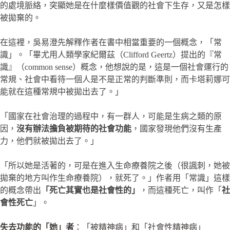
的處境脈絡，突顯她是在什麼樣價值觀的社會下生存，又是怎樣
被拋棄的。
在這裡，吳易澄先解釋作者在書中相當重要的一個概念，「常
識」。「畢尤用人類學家紀爾茲（Clifford Geertz）提出的『常
識』（common sense）概念，他想說的是，這是一個社會運行的
常規、社會中看待一個人是不是正常的判斷準則，而卡塔莉娜可
能就在這種常規中被拋出去了。」
「國家在社會治理的過程中，有一群人，可能是生病之類的原
因，
沒有辦法擔負被期待的社會功能
，國家發現他們沒有生產
力，他們就被拋出去了。」
「所以她是活著的，可是在進入生命療養院之後（很諷刺，她被
拋棄的地方叫作生命療養院），就死了。」作者用「常識」這樣
的概念帶出
「死亡其實也是社會性的」
，而這種死亡，叫作「
社
會性死亡
」。
失去功能的「她」者
：「被精神病」和「社會性精神病」