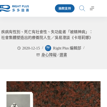
跳
捐款支持
至
主
要
內
容
疾病有性別、死亡有社會性、失功能者「被精神病」：
社會集體塑造出的療養院人生／吳易澄談《卡塔莉娜》
2020-12-15
Right Plus 編輯部
身心障礙
/
選書