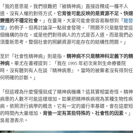
「我的意思是，我們很難把『被精神病』直接詮釋成一種不人
道、沒有人權的對待方式，
它背後可能反映的是資源不足、快速
變遷的不穩定社會
。」在臺灣，大家可能會很容易聯想到「
龍發
堂
」的例子，但再討論深一點就會發現，「問題不只是龍發堂這
個機構的存在，或是他們對待病人的方式是否人道，而是我們必
須重新思考，整個社會的照顧資源可能存在的結構性問題。」
至於「社會性精神病」則是指，
精神病不只是精神科定義下的精
神病
。畢尤在書裡提到：「我在 1995 年初次來到生命療養院
時，沒有聽到有人在談『精神病患』。當時的被棄者沒有得到任
何明確的診斷。」
「但這裡為什麼慢慢就成了精神病機構？這其實相當奇怪。精神
病患的人數不可能這樣增加。如果把精神疾病視為某種生物性疾
病，依照流行病學的概念，它有一定的盛行率基礎，會在這麼短
的時間內大量增加，
背後一定有某些特殊的、社會性的因素
。」
吳易澄表示。