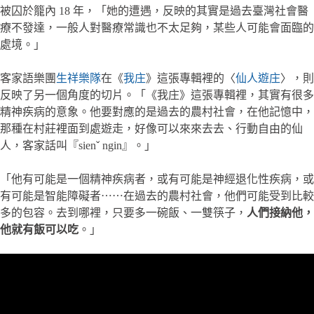
被囚於籠內 18 年，「她的遭遇，反映的其實是過去臺灣社會醫
療不發達，一般人對醫療常識也不太足夠，某些人可能會面臨的
處境。」
客家語樂團
生祥樂隊
在《
我庄
》這張專輯裡的〈
仙人遊庄
〉，則
反映了另一個角度的切片。「《我庄》這張專輯裡，其實有很多
精神疾病的意象。他要對應的是過去的農村社會，在他記憶中，
那種在村莊裡面到處遊走，好像可以來來去去、行動自由的仙
人，客家話叫『sienˇ ngin』。」
「他有可能是一個精神疾病者，或有可能是神經退化性疾病，或
有可能是智能障礙者⋯⋯在過去的農村社會，他們可能受到比較
多的包容。去到哪裡，只要多一碗飯、一雙筷子，
人們接納他，
他就有飯可以吃
。」