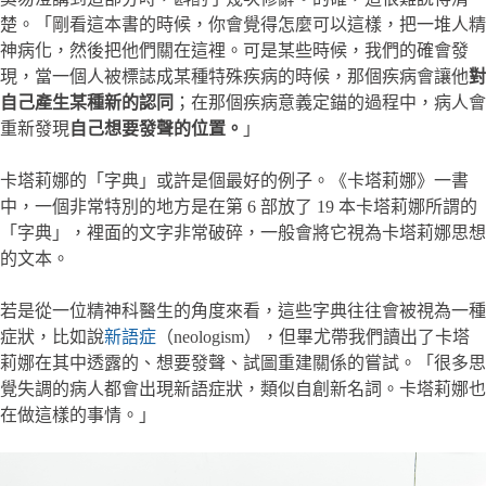
楚。「剛看這本書的時候，你會覺得怎麼可以這樣，把一堆人精
神病化，然後把他們關在這裡。可是某些時候，我們的確會發
現，當一個人被標誌成某種特殊疾病的時候，那個疾病會讓他
對
自己產生某種新的認同
；在那個疾病意義定錨的過程中，病人會
重新發現
自己想要發聲的位置。
」
卡塔莉娜的「字典」或許是個最好的例子。《卡塔莉娜》一書
中，一個非常特別的地方是在第 6 部放了 19 本卡塔莉娜所謂的
「字典」，裡面的文字非常破碎，一般會將它視為卡塔莉娜思想
的文本。
若是從一位精神科醫生的角度來看，這些字典往往會被視為一種
症狀，比如說
新語症
（neologism），但畢尤帶我們讀出了卡塔
莉娜在其中透露的、想要發聲、試圖重建關係的嘗試。「很多思
覺失調的病人都會出現新語症狀，類似自創新名詞。卡塔莉娜也
在做這樣的事情。」