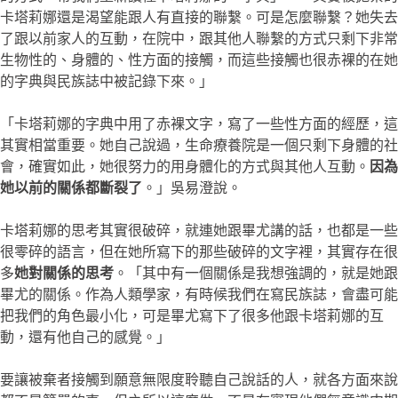
卡塔莉娜還是渴望能跟人有直接的聯繫。可是怎麼聯繫？她失去
了跟以前家人的互動，在院中，跟其他人聯繫的方式只剩下非常
生物性的、身體的、性方面的接觸，而這些接觸也很赤裸的在她
的字典與民族誌中被記錄下來。」
「卡塔莉娜的字典中用了赤裸文字，寫了一些性方面的經歷，這
其實相當重要。她自己說過，生命療養院是一個只剩下身體的社
會，確實如此，她很努力的用身體化的方式與其他人互動。
因為
她以前的關係都斷裂了
。」吳易澄說。
卡塔莉娜的思考其實很破碎，就連她跟畢尤講的話，也都是一些
很零碎的語言，但在她所寫下的那些破碎的文字裡，其實存在很
多
她對關係的思考
。「其中有一個關係是我想強調的，就是她跟
畢尤的關係。作為人類學家，有時候我們在寫民族誌，會盡可能
把我們的角色最小化，可是畢尤寫下了很多他跟卡塔莉娜的互
動，還有他自己的感覺。」
要讓被棄者接觸到願意無限度聆聽自己說話的人，就各方面來說