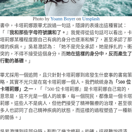
Photo by
Yoann Boyer
on
Unsplash
書中，卡塔莉娜跟畢尤說過一句話，隱諱的表達出這種嘗試：
「『
我和那些字母符號講和了。
』我覺得從這句話可以看出，卡
塔莉娜某種程度跟自己有病的身分也逐漸和解了，甚至承認了那
樣的疾病。」吳易澄認為：「她不是完全承認，她是掙扎的、衝
突的，不得不接受這個身分。而
她在這樣的身分中，反而產生了
行動的基礎
。」
畢尤採用一個追問，且只針對卡塔莉娜到底發生什麼事的書寫策
略，其實不光只是在寫卡塔莉娜一個人。我們統統身為
「500 位
卡塔莉娜」之一
，「『500 位卡塔莉娜』是卡塔莉娜自己寫的，
意思是，這不光是一個人的故事，每一個院民，都像是一個卡塔
莉娜。這些人不是病人，但他們接受了精神醫療的治理，甚至很
多人也認同了自己精神疾病的狀態，而這樣的過程塑造了一種新
的關係。」
吳易澄講到這部分時，斟酌了幾次修辭。的確，這很難說得清