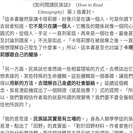
《如何閱讀民族誌》（
How to Read
Ethnography
）第 2 版書封。
「這本書雖然是講卡塔莉娜，好像只是在講一個人，可是你讀下
去就會知道，
它不是只在講一個人
，它觸及的關係就像一個同心
圓式的，從個人、手足，一直到家庭，再來是一個社會，最後甚
至討論到國家。」不光是如此，「卡塔莉娜在被拋棄之後，一直
很想理解自己發生了什麼事。」所以，這本書甚至也討論了
卡塔
莉娜跟自己的關係
。
「另一方面，民族誌也會透過一些相當隱喻的方式，去標誌出它
想表達的、某些特殊的生命邏輯。這些邏輯是一個基礎，讓我們
得以
用新的方法，去理解自己身處的社會脈絡。
」延續這個概
念，吳易澄趁機提出了一個辯證（或是挑釁？）式的提問，「所
以，我們要相信作者寫的就是所謂的現實嗎？我們要不要全盤相
信他所說的？」
「我的意思是，
民族誌其實是有立場的
。」身為人類學學徒的吳
易澄，點出了「田野」的真實面，「對於田野材料，作者會進行