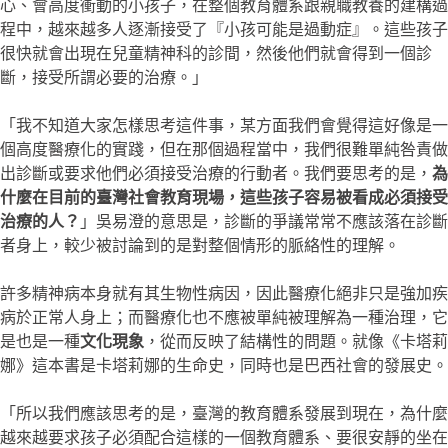
心、會高度衝動的小孩子，在整個教育體系跟親職教養的建構過
程中，越來越多人逐漸接受了『小孩可能是過動症』。這些孩子
很快就會出現在兒童精神科的診間，然後他們就會得到一個診
斷，接受所謂必要的治療。」
「我不知道大家怎樣思考這件事，某方面我們會覺得這好像是一
個高度醫療化的實踐，但在那個過程當中，我們很難單純咎責做
出診斷或要求他們必須接受治療的行動者。我們要思考的是，
為
什麼在目前的臺灣社會教育現場，這些孩子容易被看成必須接受
治療的人？
」吳易澄的意思是，診斷的爭議常常不應該落在診斷
者身上，較少被討論到的是對整個情形的脈絡性的理解。
許多精神病本身就有其生物性病因，因此醫療化絕非只是強加疾
病於正常人身上；而醫療化也不應被單純被理解為一種治理，它
是也是一種
文化現象
，從而反映了結構性的問題。就像《卡塔莉
娜》這本書是卡塔莉娜的生命史，同時也是巴西社會的發展史。
「所以我們應該思考的是，臺灣的教育體系發展到現在，為什麼
越來越要求孩子必須配合這樣的一個教育體系、要很安靜的坐在