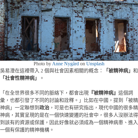
Photo by
Anne Nygård
on
Unsplash
吳易澄在這裡帶入 2 個與社會因素相關的概念：
「被精神病」
和
「社會性精神病」
。
「在全世界很多不同的脈絡下，都會出現
『被精神病』
這個詞
彙，也都引發了不同的討論和詮釋。」比如在中國，提到「被精
神病」一定聯想到
政治
，可是也有研究指出，現代中國的很多精
神病，其實呈現的是在一個快速變遷的社會中，很多人沒辦法得
到該有的資源或保護，因此好像就必須成為一個精神病患、進入
一個有保護的精神機構。