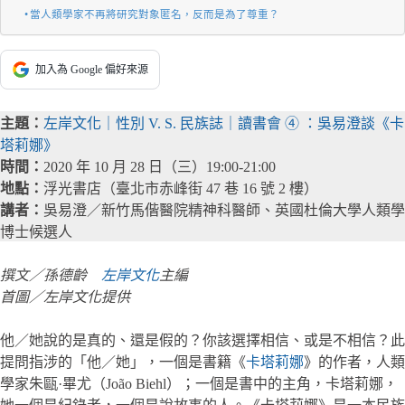
當人類學家不再將研究對象匿名，反而是為了尊重？
加入為 Google 偏好來源
主題：
左岸文化｜性別 V. S. 民族誌｜讀書會 ④ ：吳易澄談《卡
塔莉娜》
時間：
2020 年 10 月 28 日（三）19:00-21:00
地點：
浮光書店（臺北市赤峰街 47 巷 16 號 2 樓）
講者：
吳易澄／新竹馬偕醫院精神科醫師、英國杜倫大學人類學
博士候選人
撰文／孫德齡
左岸文化
主編
首圖／左岸文化提供
他／她說的是真的、還是假的？你該選擇相信、或是不相信？此
提問指涉的「他／她」，一個是書籍《
卡塔莉娜
》的作者，人類
學家朱甌·畢尤（João Biehl）；一個是書中的主角，卡塔莉娜，