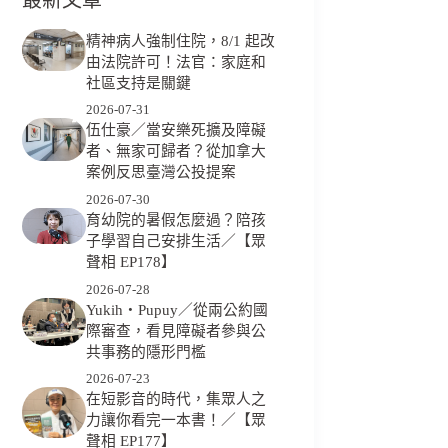
精神病人強制住院，8/1 起改
由法院許可！法官：家庭和
社區支持是關鍵
2026-07-31
伍仕豪／當安樂死擴及障礙
者、無家可歸者？從加拿大
案例反思臺灣公投提案
2026-07-30
育幼院的暑假怎麼過？陪孩
子學習自己安排生活／【眾
聲相 EP178】
2026-07-28
Yukih‧Pupuy／從兩公約國
際審查，看見障礙者參與公
共事務的隱形門檻
2026-07-23
在短影音的時代，集眾人之
力讓你看完一本書！／【眾
聲相 EP177】