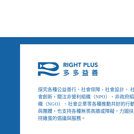
如
何
把
「友
善」
做
成
地
方
社
會
的
日
常
探究各種公益善行、社會保障、社會設計、 
／
會創新，關注非營利組織（NPO）、非政府
【創
織（NGO）、社會企業等各種推動共好的行
新！
與團體，也支持各種無畏高牆或障礙，力圖扶
不
持雞蛋的倡議與服務。
是
空
話】