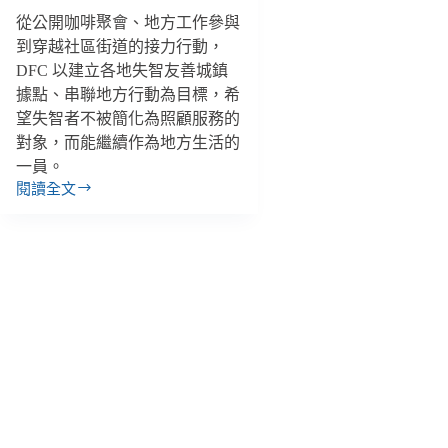
從公開咖啡聚會、地方工作參與
到穿越社區街道的接力行動，
DFC 以建立各地失智友善城鎮
據點、串聯地方行動為目標，希
望失智者不被簡化為照顧服務的
對象，而能繼續作為地方生活的
一員。
閱讀全文
讓
失
智
者
能
留
在
城
鎮
裡，
日
本
DFC