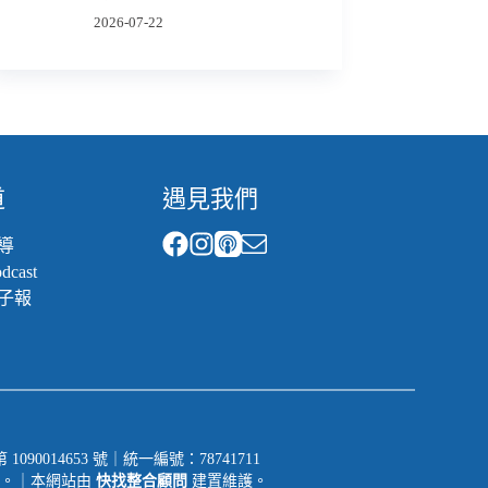
2026-07-22
道
遇見我們
導
cast
子報
014653 號｜統一編號：78741711
一切權利。｜本網站由
快找整合顧問
建置維護。