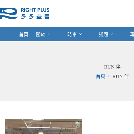
跳
至
主
要
內
首頁
關於
時事
議題
容
RUN 伴
首頁
RUN 伴