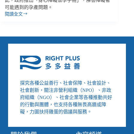
此，政府推出「身心障礙懷孕手冊」，解答障礙者
可能遇到的孕產問題。
閱讀全文
【善
週
報
｜
1/1-
1/7】
身
心
障
礙
懷
探究各種公益善行、社會保障、社會設計、
孕
社會創新，關注非營利組織（NPO）、非政
手
冊
府組織（NGO）、社會企業等各種推動共好
出
的行動與團體，也支持各種無畏高牆或障
爐、
礙，力圖扶持雞蛋的倡議與服務。
香
港
政