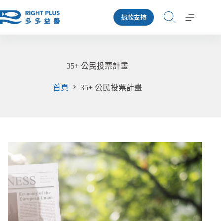
跳
捐款支持
至
主
要
內
容
35+ 公民投票計畫
首頁
35+ 公民投票計畫