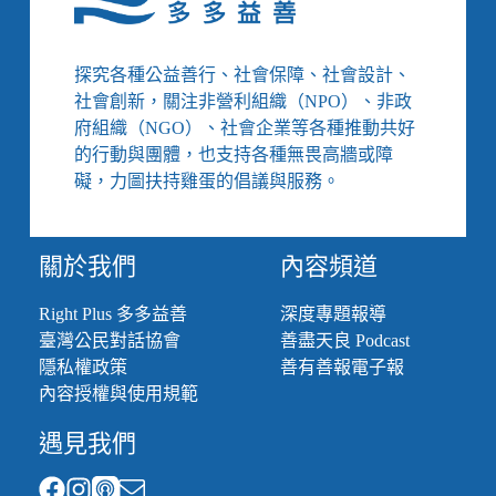
財
團
法
探究各種公益善行、社會保障、社會設計、
人
社會創新，關注非營利組織（NPO）、非政
法
府組織（NGO）、社會企業等各種推動共好
通
的行動與團體，也支持各種無畏高牆或障
過，
但
礙，力圖扶持雞蛋的倡議與服務。
亟
需
更
關於我們
內容頻道
高
層
Right Plus 多多益善
深度專題報導
級
臺灣公民對話協會
善盡天良 Podcast
的
協
隱私權政策
善有善報電子報
調
內容授權與使用規範
單
位
遇見我們