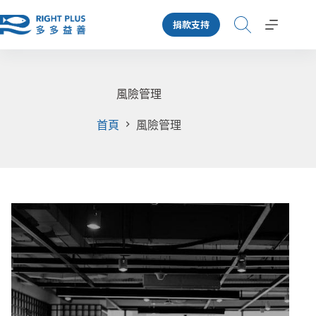
跳
捐款支持
至
主
要
內
容
風險管理
首頁
風險管理