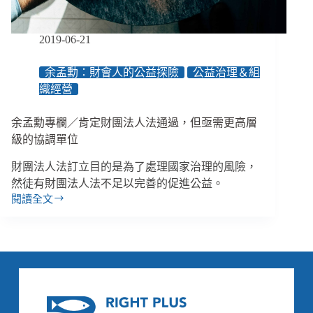
益
團
體
2019-06-21
行
政
余孟勳：財會人的公益探險
公益治理＆組
負
織經營
擔
余孟勳專欄／肯定財團法人法通過，但亟需更高層
級的協調單位
財團法人法訂立目的是為了處理國家治理的風險，
然徒有財團法人法不足以完善的促進公益。
閱讀全文
余
孟
勳
專
欄
／
肯
定