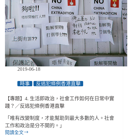
我
們
還
相
信
非
暴
力
抗
爭
2019-06-18
嗎？
／
時事
反逃犯條例香港直擊
反
逃
犯
【專題】4. 生活即政治，社會工作如何在日常中實
條
踐？／反逃犯條例香港直擊
例
香
「唯有改變制度，才能幫助到最大多數的人。社會
港
工作和政治是分不開的。」
直
閱讀全文
【專
擊