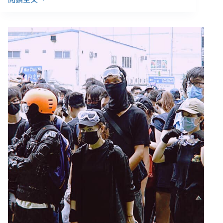
【專
題】
1.
工
黨
議
員
張
超
雄：
當
權
者
若
不
懸
崖
勒
馬，
將
會
永