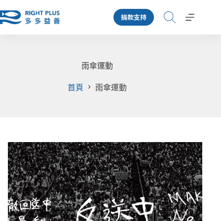
跳
捐款支持
至
主
要
內
容
雨傘運動
首頁
雨傘運動