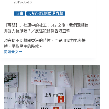
2019-06-18
無
寧
時事
反逃犯條例香港直擊
日
／
反
【專題】3. 社運中的社工：612 之後，我們還相信
逃
非暴力抗爭嗎？／反逃犯條例香港直擊
犯
條
現在還不到離開香港的時候，而是用盡力氣去拚
例
搏、爭取民主的時候。
香
閱讀全文
【專
港
題】
直
3.
擊
社
運
中
的
社
工：
612
之
後，