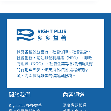
題】
4.
生
活
即
政
治，
社
會
工
探究各種公益善行、社會保障、社會設計、
作
社會創新，關注非營利組織（NPO）、非政
如
何
府組織（NGO）、社會企業等各種推動共好
在
的行動與團體，也支持各種無畏高牆或障
日
礙，力圖扶持雞蛋的倡議與服務。
常
中
實
關於我們
內容頻道
踐？
／
反
Right Plus 多多益善
深度專題報導
逃