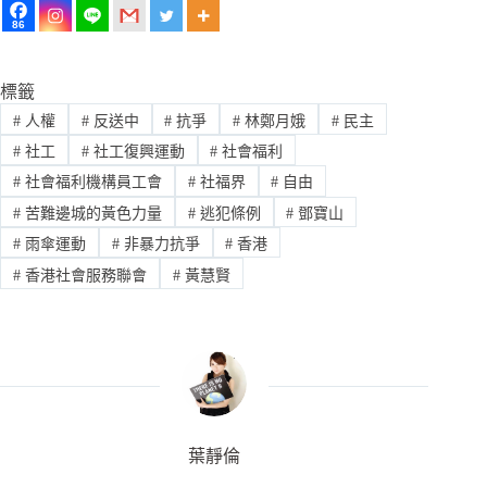
86
標籤
#
人權
#
反送中
#
抗爭
#
林鄭月娥
#
民主
#
社工
#
社工復興運動
#
社會福利
#
社會福利機構員工會
#
社福界
#
自由
#
苦難邊城的黃色力量
#
逃犯條例
#
鄧寶山
#
雨傘運動
#
非暴力抗爭
#
香港
#
香港社會服務聯會
#
黃慧賢
葉靜倫