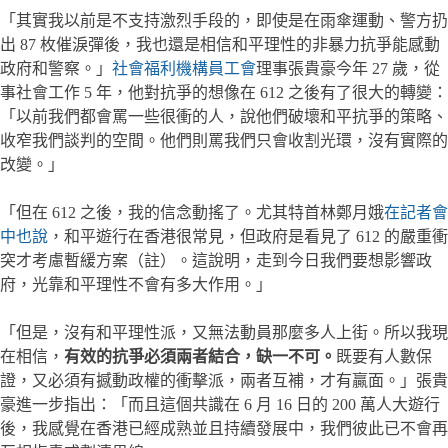
「其實我以前是不支持激烈手段的，即使是在雨傘運動、警方扔
出 87 枚催淚彈後，我也還是相信和平理性的非暴力抗爭能感動
政府和警察。」
社會福利機構員工會
理事張貴豪今年 27 歲，從
事社會工作 5 年，他對抗爭的想像在 612 之後有了很大的轉變：
「以前我們都會罵一些很衝的人，說他們破壞和平抗爭的策略、
收窄我們談判的空間。他們則罵我們只會收割光環，沒有實際的
改變。」
「但在 612 之後，我的信念動搖了。尤其特首林鄭月娥
在記者會
中也說
，和平遊行在香港很常見，但政府是看見了 612 的嚴重衝
突才考慮暫緩方案（註）。這說明，走到今日我們要想影響政
府，光靠和平理性不會有多大作用。」
「但是，沒有和平理性派，又無法動員那麼多人上街。所以我現
在相信，
有效的抗爭必須兩者結合，缺一不可。
既要有人數保
證，又必須有撼動政權的衝擊派，兩者互補，才有贏面。」張貴
豪進一步指出：「而且這個共識在 6 月 16 日的 200 萬人大遊行
後，我感覺在香港已經成熟並且持續發展中，我們彼此已不會再