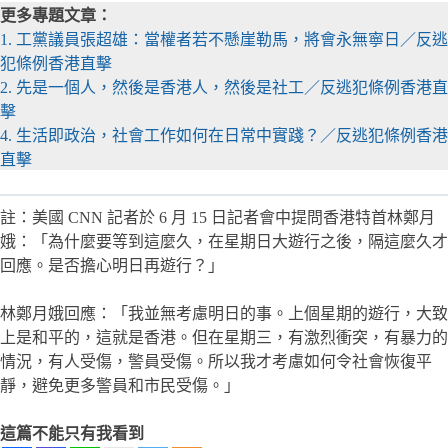
更多專題文章：
1. 工黨議員張超雄：當權者若不懸崖勒馬，將會永無寧日／反逃
犯條例香港直擊
2. 先是一個人，然後是香港人，然後是社工／反逃犯條例香港直
擊
4. 生活即政治，社會工作如何在日常中實踐？／反逃犯條例香港
直擊
註：美國 CNN 記者於 6 月 15 日記者會中提問香港特首林鄭月
娥：「為什麼要等到這麼久，在星期日大遊行之後，隔這麼久才
回應。是否擔心明日再遊行？」
林鄭月娥回應：「我並無考慮明日的事。上個星期的遊行，大致
上是和平的，這就是香港。但在星期三，有激烈衝突，有暴力的
情況，有人受傷，警員受傷。所以我才考慮如何令社會恢復平
靜，避免更多警員和市民受傷。」
這篇不能只有我看到