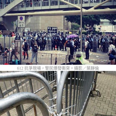
612 抗爭現場，警民爆發衝突。攝影／葉靜倫