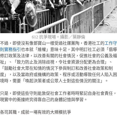
612 抗爭現場。攝影／葉靜倫
不過，即使沒有像鄧寶山一樣受過社運薰陶，香港社工的
工作守
則實務指引
也本就「維權」意味十足，其中明訂社工必須「倡導
修訂政策及法律，以改善有關的社會情況，促進社會的公義及褔
祉」、「致力防止及消除歧視，令社會資源分配更為合理」、
「鼓勵社會大眾在知情的情況下參與制訂和改善社會政策和制
度」，以及當政府或機構的政策、程序或活動導致任何人陷入困
境時，需要「喚起決策者或公眾人士對這些情況的關注」。
只是，即使這些守則能敦促社會工作者時時緊記自身社會責任，
現實中的衝撞終究得靠自己的身體記憶與學習。
各司其職，成就一場有效的大規模抗爭