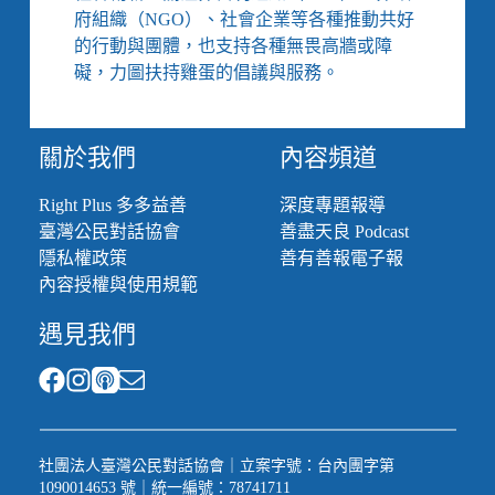
府組織（NGO）、社會企業等各種推動共好
的行動與團體，也支持各種無畏高牆或障
礙，力圖扶持雞蛋的倡議與服務。
關於我們
內容頻道
Right Plus 多多益善
深度專題報導
臺灣公民對話協會
善盡天良 Podcast
隱私權政策
善有善報電子報
內容授權與使用規範
遇見我們
社團法人臺灣公民對話協會｜立案字號：台內團字第
1090014653 號｜統一編號：78741711