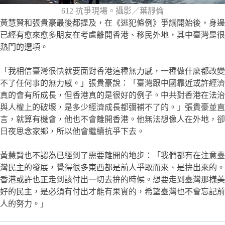
612 抗爭現場。攝影／葉靜倫
黃慧賢和張貴豪最後都提及，在《逃犯條例》爭議開始後，身邊
已經有愈來愈多朋友在考慮離開香港、移民外地，其中臺灣是很
熱門的選項。
「我相信臺灣很快就要面對香港這種無力感，一種做什麼都改變
不了任何事的無力感。」張貴豪說：「臺灣跟中國靠近或許經濟
真的會有所成長，但香港真的是很好的例子。中共對香港在法治
與人權上的破壞，是多少經濟成長都彌補不了的。」張貴豪並直
言，就算有機會，他也不會離開香港。他無法想像人在外地，卻
日夜思念家鄉，所以他會繼續抗爭下去。
黃慧賢也不認為已經到了需要離開的地步：「我們都有在注意臺
灣民主的發展，覺得很多東西都是前人爭取而來、是拚出來的。
香港或許也正走到該付出一切去拚的時候。想要走到臺灣那樣美
好的民主，是必須有付出才能有果實的，希望臺灣也不會忘記前
人的努力。」