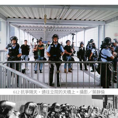
612 抗爭隔天，通往立院的天橋上。攝影／葉靜倫