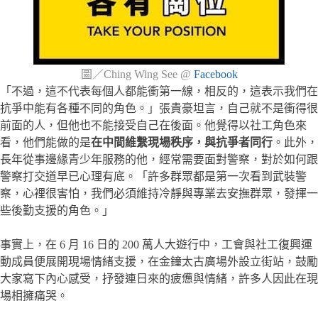
圖／Ching Wing See @
Facebook
「不過，這不代表每個人都能衝第一線，相反的，這表示我們在
抗爭中能有各種不同的角色。」張貴豪坦言，自己就不是衝得很
前面的人，但他也不能接受自己在後面。他覺得以社工角色來
看，他們能做的是
在中間維繫現場秩序，與抗爭者同行
。此外，
長年從事邊緣青少年服務的他，經常需要面對警察，對於如何跟
警察打交道早已心理有底。「許多群眾都是第一次看到武裝警
察，心裡很害怕，我們必須維持冷靜與專業去安撫群眾，發揮一
些後勤支援的角色。」
事實上，在 6 月 16 日的 200 萬人大遊行中，工會與社工復興運
動成員便展開現場情緒支援，在金鐘太古廣場外設立街站，鼓勵
大家寫下內心感受，抒發連日來的疲憊與情緒，許多人因此在現
場相擁痛哭。