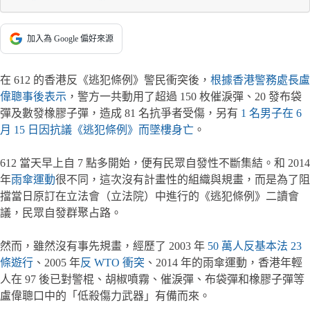
加入為 Google 偏好來源
在 612 的香港反《逃犯條例》警民衝突後，
根據香港警務處長盧
偉聰事後表示
，警方一共動用了超過 150 枚催淚彈、20 發布袋
彈及數發橡膠子彈，造成 81 名抗爭者受傷，另有
1 名男子在 6
月 15 日因抗議《逃犯條例》而墜樓身亡
。
612 當天早上自 7 點多開始，便有民眾自發性不斷集結。和 2014
年
雨傘運動
很不同，這次沒有計畫性的組織與規畫，而是為了阻
擋當日原訂在立法會（立法院）中進行的《逃犯條例》二讀會
議，民眾自發群聚占路。
然而，雖然沒有事先規畫，經歷了 2003 年
50 萬人反基本法 23
條遊行
、2005 年
反 WTO 衝突
、2014 年的雨傘運動，香港年輕
人在 97 後已對警棍、胡椒噴霧、催淚彈、布袋彈和橡膠子彈等
盧偉聰口中的「低殺傷力武器」有備而來。