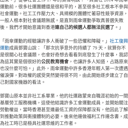
運動前，很多社運團體還是很和平的，甚至很多社工根本不參與
社會運動。社工工作壓力大、具規模的團體忙著惡性競爭資源，
一般人根本對社會議題無感。是直到雨傘運動爭取真普選失敗
後，我們才開始意識到香港
連自己的候選人都無法民選了
。」
「雨傘運動的經驗讓許多人衝破了一些恐懼和障礙，」
社工復興
運動
成員鄧寶山說：「那次抗爭意外的持續了 79 天，就算你不
是很關心社會議題，也會好奇想去看看到底發生了什麼事，我認
為這其實是個很好的
公民教育機會
，也讓許多人知道，占路原來
也沒什麼可怕。」此外，雨傘運動中許多香港年輕人第一次遭遇
催淚彈，對政權的感受突然變得很不同，由此開始逐步建立了自
己對國家機器的看法。
鄧寶山原本並非社工系畢業，他的社運啟蒙來自職涯初始的一間
基層勞工服務機構，這使他結識許多工會運動成員，並開始關注
勞動權益，當時香港甚至連最低工資的保障都沒有，他因此了解
到推動政策與衝撞體制的必要。後來他邊做福利工作邊念書，成
為社工時已是極具社運思維的工作者。