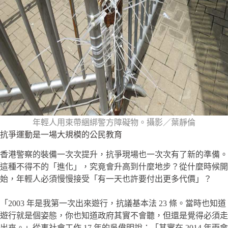
年輕人用束帶綑綁警方障礙物。攝影／葉靜倫
抗爭運動是一場大規模的公民教育
香港警察的裝備一次次提升，抗爭現場也一次次有了新的準備。
這種不得不的「進化」，究竟會升高到什麼地步？從什麼時候開
始，年輕人必須慢慢接受「有一天也許要付出更多代價」？
「2003 年是我第一次出來遊行，抗議基本法 23 條。當時也知道
遊行就是個姿態，你也知道政府其實不會聽，但還是覺得必須走
出來。」從事社會工作 17 年的吳偉明說：「其實在 2014 年雨傘