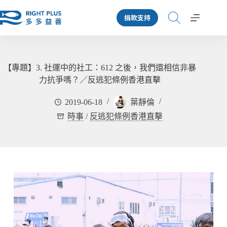
跳
捐款支持
至
主
要
內
容
【專題】3. 社運中的社工：612 之後，我們還相信非暴
力抗爭嗎？／反逃犯條例香港直擊
2019-06-18
葉靜倫
時事
/
反逃犯條例香港直擊