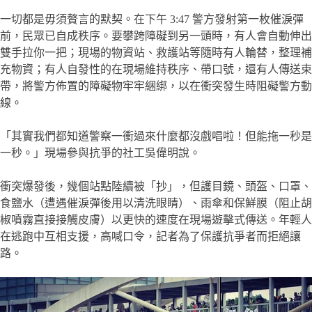
一切都是毋須贅言的默契。在下午 3:47 警方發射第一枚催淚彈
前，民眾已自成秩序。要攀跨障礙到另一頭時，有人會自動伸出
雙手拉你一把；現場的物資站、救護站等隨時有人輪替，整理補
充物資；有人自發性的在現場維持秩序、帶口號，還有人傳送束
帶，將警方佈置的障礙物牢牢綑綁，以在衝突發生時阻礙警方動
線。
「其實我們都知道警察一衝過來什麼都沒戲唱啦！但能拖一秒是
一秒。」現場參與抗爭的社工吳偉明說。
衝突爆發後，幾個站點陸續被「抄」，但護目鏡、頭盔、口罩、
食鹽水（遭遇催淚彈後用以清洗眼睛）、雨傘和保鮮膜（阻止胡
椒噴霧直接接觸皮膚）以更快的速度在現場遊擊式傳送。年輕人
在逃跑中互相支援，高喊口令，記者為了保護抗爭者而拒絕讓
路。