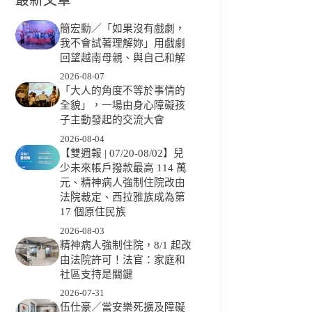
簡宏勳／「如果沒有戲劇，
我不會試著理解妳」用戲劇
回望越南母親、與自己和解
2026-08-07
「大人的角度不等於事情的
全貌」，一場由身心障礙孩
子主動發起的交流大會
2026-08-04
【雙週報 | 07/20-08/02】兒
少未來帳戶撥款最高 114 萬
元、精神病人強制住院改由
法院裁定、西拉雅族成為第
17 個原住民族
2026-08-03
精神病人強制住院，8/1 起改
由法院許可！法官：家庭和
社區支持是關鍵
2026-07-31
伍仕豪／當安樂死擴及障礙