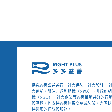
立
委
呼
籲
提
高
帕
運
得
牌
獎
金、
長
照
機
構
探究各種公益善行、社會保障、社會設計、 
舉
辦
會創新，關注非營利組織（NPO）、非政府
「防
織（NGO）、社會企業等各種推動共好的行
疫
與團體，也支持各種無畏高牆或障礙，力圖扶
版」
持雞蛋的倡議與服務。