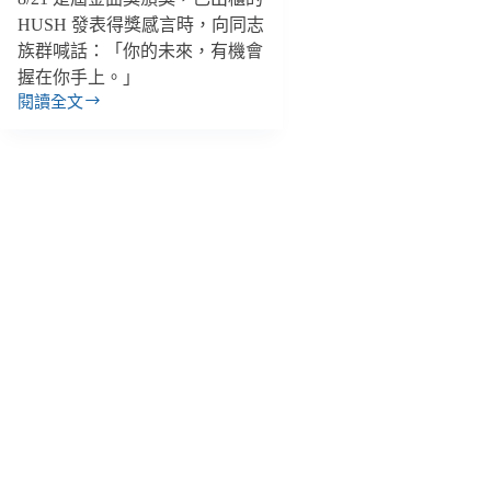
HUSH 發表得獎感言時，向同志
族群喊話：「你的未來，有機會
握在你手上。」
閱讀全文
【善
週
報
｜
8/20-
8/26】
金
曲
獎
多
位
音
樂
人
支
持
LGBT+、