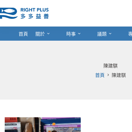
跳
至
主
要
內
首頁
關於
時事
議題
容
陳建騏
首頁
陳建騏