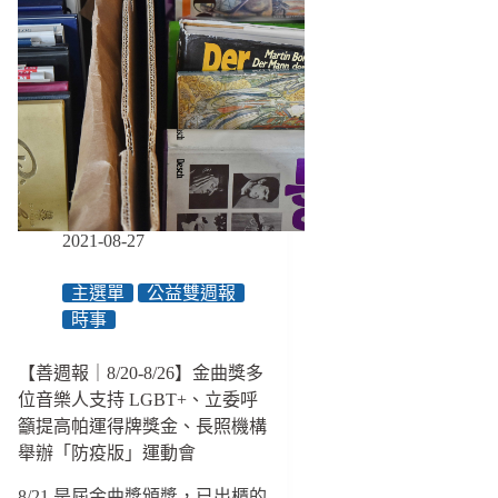
2021-08-27
主選單
公益雙週報
時事
【善週報｜8/20-8/26】金曲獎多
位音樂人支持 LGBT+、立委呼
籲提高帕運得牌獎金、長照機構
舉辦「防疫版」運動會
8/21 是屆金曲獎頒獎，已出櫃的