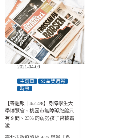
2021-04-09
主選單
公益雙週報
時事
【善週報｜4/2-4/8】身障學生大
學博覽會、桃園市無障礙旅館只
有 9 間、23% 的弱勢孩子曾被霸
凌
臺北市政府將於 4/25 舉辦「身