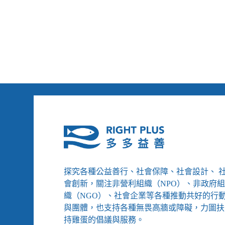
市
無
障
礙
旅
館
只
有
9
間、
23%
的
弱
勢
孩
子
曾
探究各種公益善行、社會保障、社會設計、 
被
會創新，關注非營利組織（NPO）、非政府
霸
織（NGO）、社會企業等各種推動共好的行
凌
與團體，也支持各種無畏高牆或障礙，力圖扶
持雞蛋的倡議與服務。