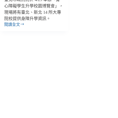
心障礙學生升學校園博覽會」，
現場將有臺北、新北 14 所大專
院校提供身障升學資訊。
閱讀全文
【善
週
報
｜
4/2-
4/8】
身
障
學
生
大
學
博
覽
會、
桃
園