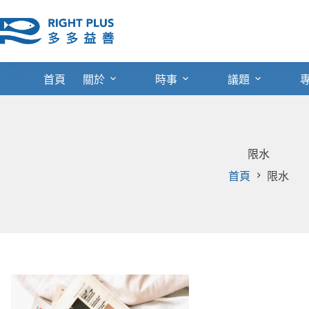
跳
至
主
要
內
首頁
關於
時事
議題
容
限水
首頁
限水