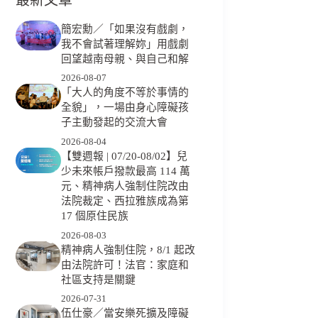
簡宏勳／「如果沒有戲劇，
我不會試著理解妳」用戲劇
回望越南母親、與自己和解
2026-08-07
「大人的角度不等於事情的
全貌」，一場由身心障礙孩
子主動發起的交流大會
2026-08-04
【雙週報 | 07/20-08/02】兒
少未來帳戶撥款最高 114 萬
元、精神病人強制住院改由
法院裁定、西拉雅族成為第
17 個原住民族
2026-08-03
精神病人強制住院，8/1 起改
由法院許可！法官：家庭和
社區支持是關鍵
2026-07-31
伍仕豪／當安樂死擴及障礙