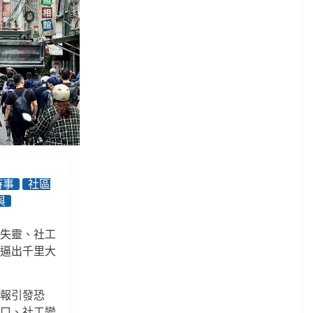
時事
社區
與
府失靈、社工
報逼出千里大
警報引發恐
窗口、社工變