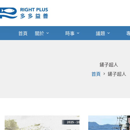
跳
至
主
要
內
首頁
關於
時事
議題
容
鏟子超人
首頁
鏟子超人