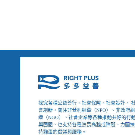
警
防
報
災
逼
的
出
日
千
常
里
大
逃
亡
探究各種公益善行、社會保障、社會設計、 
會創新，關注非營利組織（NPO）、非政府
織（NGO）、社會企業等各種推動共好的行
與團體，也支持各種無畏高牆或障礙，力圖扶
持雞蛋的倡議與服務。