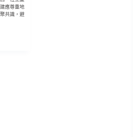
重建應尊重地
凝聚共識，避