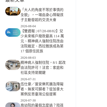
「大人的角度不等於事情的
全貌」，一場由身心障礙孩
子主動發起的交流大會
2026-08-04
【雙週報 | 07/20-08/02】兒
少未來帳戶撥款最高 114 萬
元、精神病人強制住院改由
法院裁定、西拉雅族成為第
17 個原住民族
2026-08-03
精神病人強制住院，8/1 起改
由法院許可！法官：家庭和
社區支持是關鍵
2026-07-31
伍仕豪／當安樂死擴及障礙
者、無家可歸者？從加拿大
案例反思臺灣公投提案
2026-07-30
育幼院的暑假怎麼過？陪孩