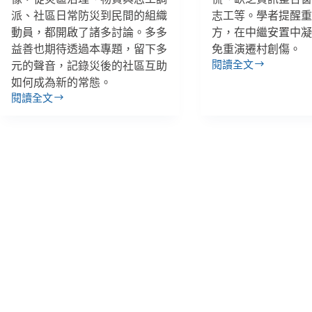
派、社區日常防災到民間的組織
志工等。學者提醒
動員，都開啟了諸多討論。多多
方，在中繼安置中
益善也期待透過本專題，留下多
免重演遷村創傷。
閱讀全文
元的聲音，記錄災後的社區互助
【花
如何成為新的常態。
蓮
閱讀全文
災
【專
後
題
２】
｜
縣
花
府
蓮
失
災
靈、
後】
社
二
工
次
變
災
志
難、
工，
假
潰
警
流
報
假
與