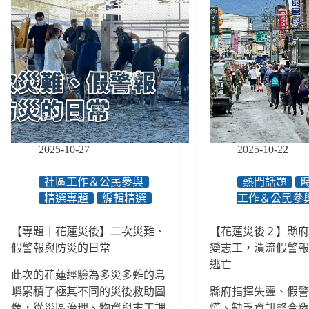
2025-10-27
2025-10-22
社區工作＆公民參與
熱門話題
精選專題
編輯精選
工作＆公民參
【專題｜花蓮災後】二次災難、
【花蓮災後２】縣
假警報與防災的日常
變志工，潰流假警
逃亡
此次的花蓮經驗為多災多難的島
嶼累積了極其不同的災後救助圖
縣府指揮失靈、假
像，從災區治理、物資與志工調
慌、缺乏資訊整合