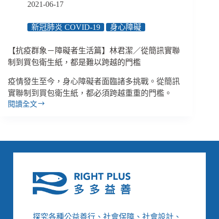
各
2021-06-17
種
形
新冠肺炎 COVID-19
身心障礙
式
的
【抗疫群象－障礙者生活篇】林君潔／從簡訊實聯
禁
錮
制到買包衛生紙，都是難以跨越的門檻
與
疫情發生至今，身心障礙者面臨諸多挑戰。從簡訊
生
存
實聯制到買包衛生紙，都必須跨越重重的門檻。
忽
閱讀全文
【抗
視
疫
群
象
－
障
礙
者
生
活
篇】
探究各種公益善行、社會保障、社會設計、