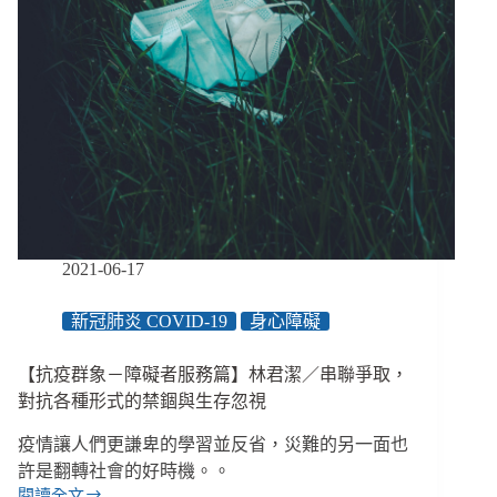
2021-06-17
新冠肺炎 COVID-19
身心障礙
【抗疫群象－障礙者服務篇】林君潔／串聯爭取，
對抗各種形式的禁錮與生存忽視
疫情讓人們更謙卑的學習並反省，災難的另一面也
許是翻轉社會的好時機。。
閱讀全文