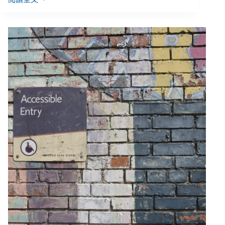
【抗
疫
群
象
－
障
礙
者
服
務
篇】
林
君
潔
／
串
聯
爭
取，
對
抗