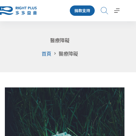
跳
捐款支持
至
主
要
內
容
醫療障礙
首頁
醫療障礙