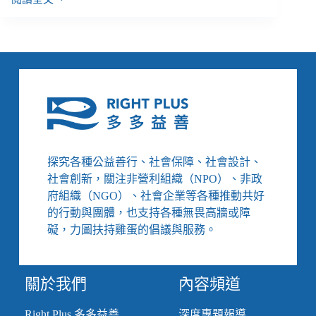
【善
週
報
｜
12/24-
12/30】
新
設
立
的
診
探究各種公益善行、社會保障、社會設計、
所
社會創新，關注非營利組織（NPO）、非政
必
須
府組織（NGO）、社會企業等各種推動共好
無
的行動與團體，也支持各種無畏高牆或障
障
礙，力圖扶持雞蛋的倡議與服務。
礙、
工
藝
關於我們
內容頻道
也
能
成
Right Plus 多多益善
深度專題報導