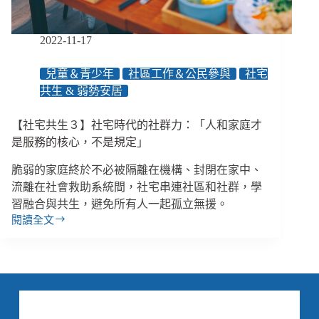
要
買
單？
2022-11-17
兒童＆青少年
社區工作＆公民參與
社宅
共生 & 弱勢安居
【社宅共生３】社宅時代的社群力：「人和家庭才
是服務的核心，不是規定」
脆弱的家庭終於不必被隔離在機構、封閉在家中、
流離在社會救助系統間，社宅串連社區和社群，學
習融合與共生，避免所有人一起孤立無援。
閱讀全文
【社
宅
共
生
３】
社
宅