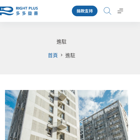
跳
捐款支持
至
主
要
內
容
進駐
首頁
進駐