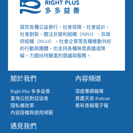
時
代
的
社
探究各種公益善行、社會保障、社會設計、
群
社會創新，關注非營利組織（NPO）、非政
力：
府組織（NGO）、社會企業等各種推動共好
「人
的行動與團體，也支持各種無畏高牆或障
和
家
礙，力圖扶持雞蛋的倡議與服務。
庭
才
是
關於我們
內容頻道
服
務
Right Plus 多多益善
深度專題報導
的
臺灣公民對話協會
善盡天良 Podcast
核
心，
隱私權政策
善有善報電子報
不
內容授權與使用規範
是
規
遇見我們
定」