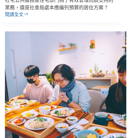
社宅公共服務是住宅部門為了有效管理而該支持的
業務，還是社會局處本應編列預算的居住方案？
閱讀全文
【社
宅
共
生
４】
我
家
樓
下
就
有
公
共
服
務
好
棒，
但
誰