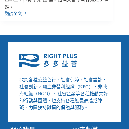
車撞上，造成 1 死 10 傷。知名人權學者林淑雅也罹
難。
閱讀全文
【雙
週
報
｜
4/28-
5/11】
公
安
意
外
帶
探究各種公益善行、社會保障、社會設計、
走
社會創新，關注非營利組織（NPO）、非政
人
權
府組織（NGO）、社會企業等各種推動共好
學
的行動與團體，也支持各種無畏高牆或障
者
礙，力圖扶持雞蛋的倡議與服務。
林
淑
雅、