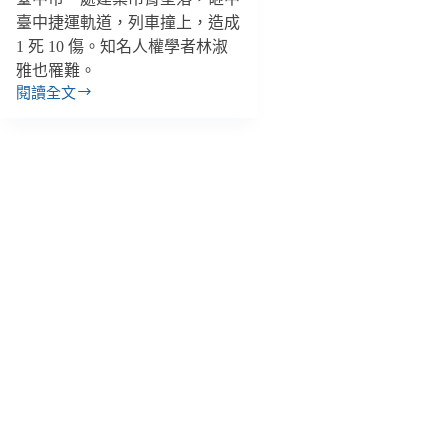
臺中捷運軌道，列車撞上，造成
1 死 10 傷。知名人權學者林淑
雅也罹難。
閱讀全文
【雙
週
報
｜
4/28-
5/11】
公
安
意
外
帶
走
人
權
學
者
林