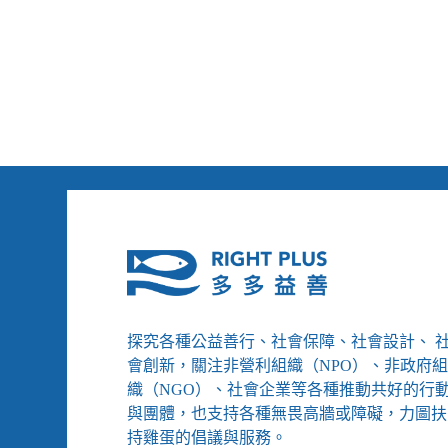
淑
雅、
《社
福
基
本
法》
通
過、
5
年
一
次
身
心
障
礙
探究各種公益善行、社會保障、社會設計、 
調
會創新，關注非營利組織（NPO）、非政府
查
織（NGO）、社會企業等各種推動共好的行
出
與團體，也支持各種無畏高牆或障礙，力圖扶
爐
持雞蛋的倡議與服務。