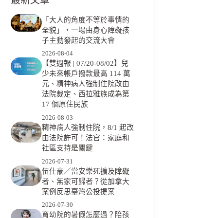
「大人的角度不等於事情的
全貌」，一場由身心障礙孩
子主動發起的交流大會
2026-08-04
【雙週報 | 07/20-08/02】兒
少未來帳戶撥款最高 114 萬
元、精神病人強制住院改由
法院裁定、西拉雅族成為第
17 個原住民族
2026-08-03
精神病人強制住院，8/1 起改
由法院許可！法官：家庭和
社區支持是關鍵
2026-07-31
伍仕豪／當安樂死擴及障礙
者、無家可歸者？從加拿大
案例反思臺灣公投提案
2026-07-30
育幼院的暑假怎麼過？陪孩