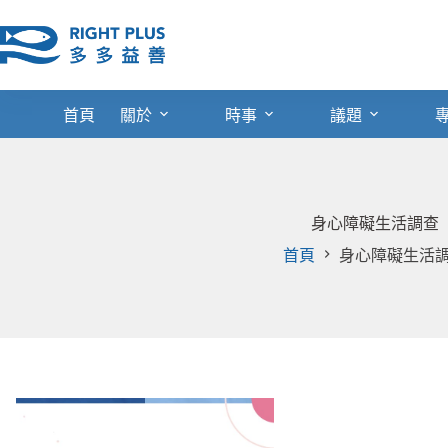
跳
至
主
要
內
首頁
關於
時事
議題
容
身心障礙生活調查
首頁
身心障礙生活