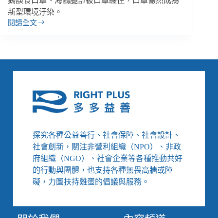
鵝誤食口罩、海鷗腿部被口罩纏住，口罩儼然成為
新型環境汙染。
閱讀全文
【善
週
報
｜
1/8-
1/14】
15
億
口
罩
成
探究各種公益善行、社會保障、社會設計、
為
海
社會創新，關注非營利組織（NPO）、非政
洋
府組織（NGO）、社會企業等各種推動共好
汙
的行動與團體，也支持各種無畏高牆或障
染、
礙，力圖扶持雞蛋的倡議與服務。
1
成
企
業