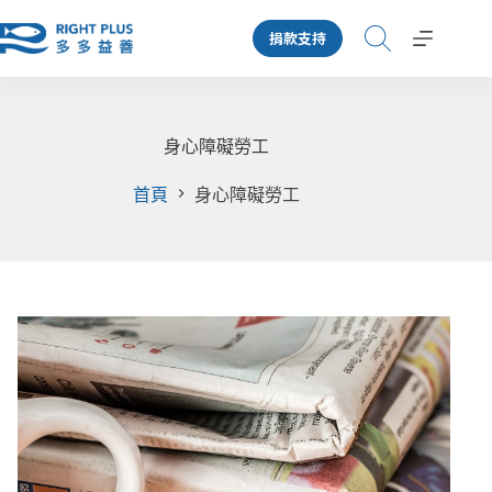
跳
捐款支持
至
主
要
內
容
身心障礙勞工
首頁
身心障礙勞工