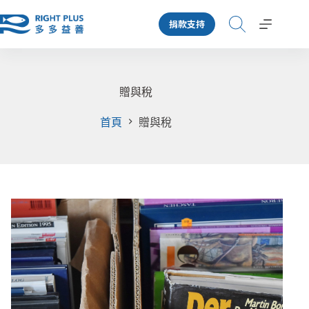
跳
捐款支持
至
主
要
內
容
贈與稅
首頁
贈與稅