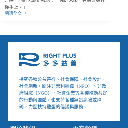
言時，向同志族群喊話：「你的未來，有機會握在
你手上。」
閱讀全文
【善
週
報
｜
8/20-
8/26】
金
曲
獎
多
位
探究各種公益善行、社會保障、社會設計、
音
社會創新，關注非營利組織（NPO）、非政
樂
人
府組織（NGO）、社會企業等各種推動共好
支
的行動與團體，也支持各種無畏高牆或障
持
礙，力圖扶持雞蛋的倡議與服務。
LGBT+、
立
委