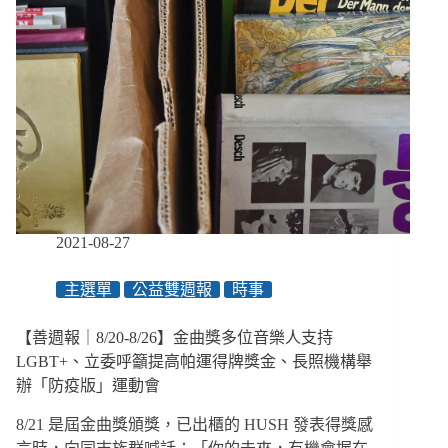
2021-08-27
主選單
公益雙週報
時事
【善週報｜8/20-8/26】金曲獎多位音樂人支持
LGBT+、立委呼籲提高帕運得牌獎金、長照機構舉
辦「防疫版」運動會
8/21 是屆金曲獎頒獎，已出櫃的 HUSH 發表得獎感