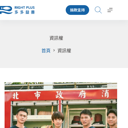
跳
捐款支持
至
主
要
內
容
資訊權
首頁
資訊權