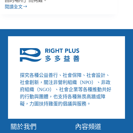
困的場所」而殉難。
閱讀全文
顏
鈺
杰
／
《火
神
的
眼
淚》
真
實
探究各種公益善行、社會保障、社會設計、
上
社會創新，關注非營利組織（NPO）、非政
演：
府組織（NGO）、社會企業等各種推動共好
消
的行動與團體，也支持各種無畏高牆或障
防
員
礙，力圖扶持雞蛋的倡議與服務。
的
勞
動
關於我們
內容頻道
環