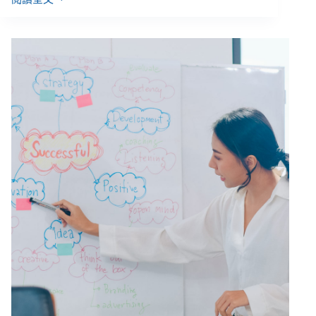
上
萬
公
民
團
體
血
淚
資
安
事
件：
NGO
該
從
哪
些
小
地
方
著
手，