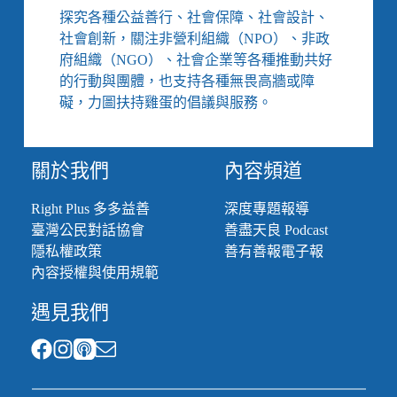
解
探究各種公益善行、社會保障、社會設計、
決
社會創新，關注非營利組織（NPO）、非政
方
府組織（NGO）、社會企業等各種推動共好
案，
的行動與團體，也支持各種無畏高牆或障
為
什
礙，力圖扶持雞蛋的倡議與服務。
麼
總
是
關於我們
內容頻道
胎
死
Right Plus 多多益善
深度專題報導
腹
臺灣公民對話協會
善盡天良 Podcast
中、
無
隱私權政策
善有善報電子報
法
內容授權與使用規範
落
實？
遇見我們