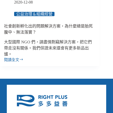
2020-12-08
維
護
公益治理＆組織經營
個
案、
員
社會創新孵化出的問題解決方案，為什麼總是胎死
工
腹中、無法落實？
和
親
大型國際 NGO 們，請盡情剽竊解決方案，把它們
友
帶走沒有關係。我們保證未來還會有更多新品出
安
爐。
全？
閱讀全文
社
會
創
新
孵
化
出
的
問
題