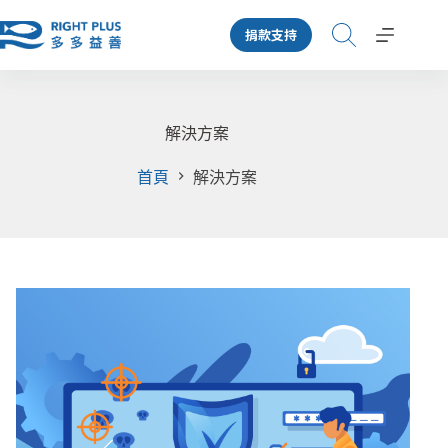
跳
捐款支持
至
主
要
內
容
解決方案
首頁
解決方案