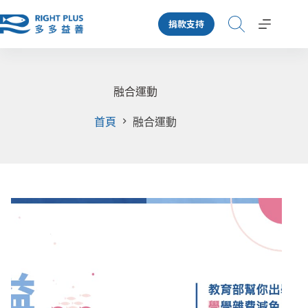
跳
捐款支持
至
主
要
內
容
融合運動
首頁
融合運動