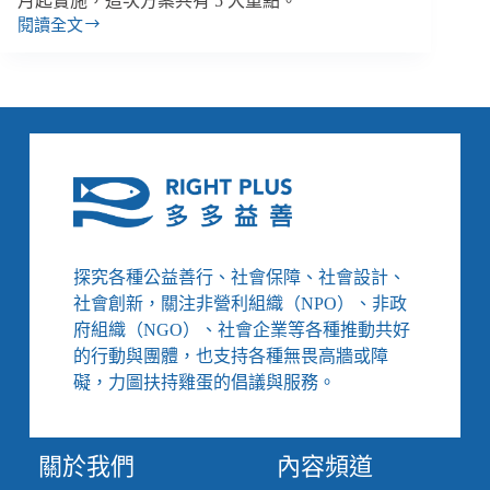
月起實施，這次方案共有 5 大重點。
閱讀全文
【雙
週
報
｜
6/21-
7/6】
私
立
大
學
學
探究各種公益善行、社會保障、社會設計、
費
社會創新，關注非營利組織（NPO）、非政
減
免
府組織（NGO）、社會企業等各種推動共好
5
的行動與團體，也支持各種無畏高牆或障
大
礙，力圖扶持雞蛋的倡議與服務。
重
點、
謝
關於我們
內容頻道
春
德