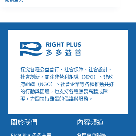
庶
民
的
能
源
覺
醒：
從
節
電
提
探究各種公益善行、社會保障、社會設計、
案
社會創新，關注非營利組織（NPO）、非政
到
府組織（NGO）、社會企業等各種推動共好
公
的行動與團體，也支持各種無畏高牆或障
民
參
礙，力圖扶持雞蛋的倡議與服務。
與
發
電，
關於我們
內容頻道
發
揮
Right Plus 多多益善
深度專題報導