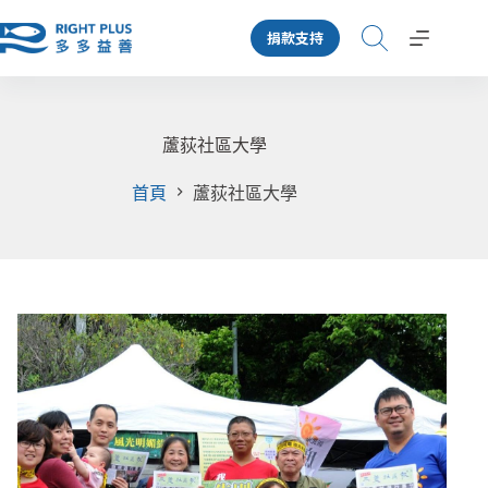
跳
捐款支持
至
主
要
內
容
蘆荻社區大學
首頁
蘆荻社區大學