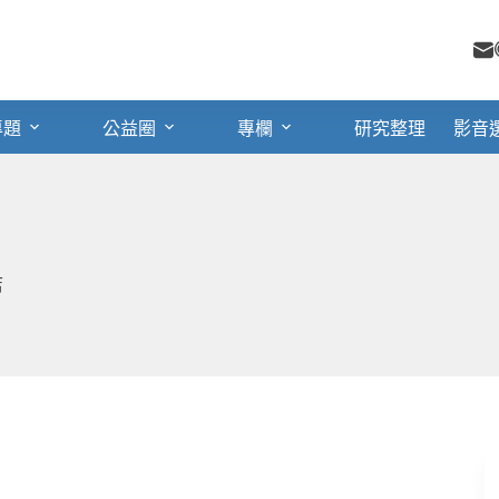
專題
公益圈
專欄
研究整理
影音
店