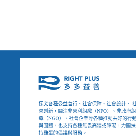
港
政
府
抓
走
50
名
民
主
派
領
袖、
澳
洲
修
改
國
探究各種公益善行、社會保障、社會設計、 
歌
會創新，關注非營利組織（NPO）、非政府
承
織（NGO）、社會企業等各種推動共好的行
認
與團體，也支持各種無畏高牆或障礙，力圖扶
原
持雞蛋的倡議與服務。
民