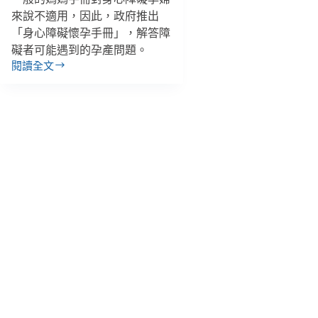
來說不適用，因此，政府推出
「身心障礙懷孕手冊」，解答障
礙者可能遇到的孕產問題。
閱讀全文
【善
週
報
｜
1/1-
1/7】
身
心
障
礙
懷
孕
手
冊
出
爐、
香