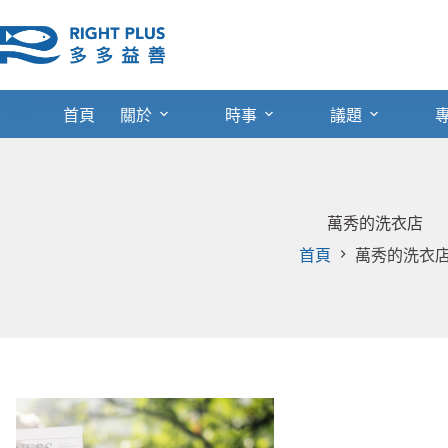
跳
至
主
要
內
首頁
關於
時事
議題
容
萬秀的洗衣店
首頁
萬秀的洗衣