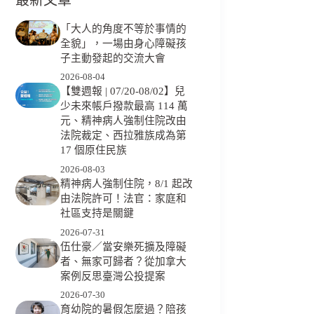
「大人的角度不等於事情的
全貌」，一場由身心障礙孩
子主動發起的交流大會
2026-08-04
【雙週報 | 07/20-08/02】兒
少未來帳戶撥款最高 114 萬
元、精神病人強制住院改由
法院裁定、西拉雅族成為第
17 個原住民族
2026-08-03
精神病人強制住院，8/1 起改
由法院許可！法官：家庭和
社區支持是關鍵
2026-07-31
伍仕豪／當安樂死擴及障礙
者、無家可歸者？從加拿大
案例反思臺灣公投提案
2026-07-30
育幼院的暑假怎麼過？陪孩