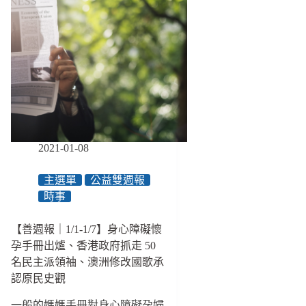
2021-01-08
主選單
公益雙週報
時事
【善週報｜1/1-1/7】身心障礙懷
孕手冊出爐、香港政府抓走 50
名民主派領袖、澳洲修改國歌承
認原民史觀
一般的媽媽手冊對身心障礙孕婦