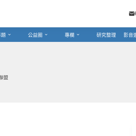
專題
公益圈
專欄
研究整理
影音
聯盟