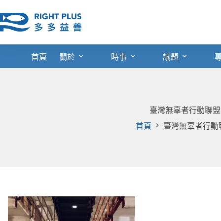
跳
至
主
要
內
首頁
關於
時事
議題
容
臺灣無辜者行動聯盟
首頁
臺灣無辜者行動