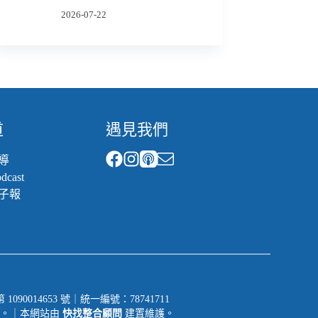
2026-07-22
道
遇見我們
導
cast
子報
014653 號｜統一編號：78741711
一切權利。｜本網站由
快找整合顧問
建置維護。