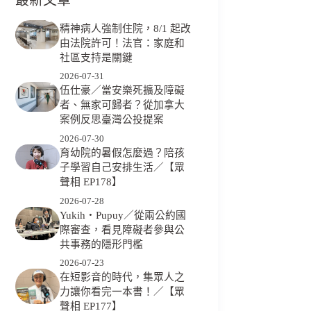
精神病人強制住院，8/1 起改
由法院許可！法官：家庭和
社區支持是關鍵
2026-07-31
伍仕豪／當安樂死擴及障礙
者、無家可歸者？從加拿大
案例反思臺灣公投提案
2026-07-30
育幼院的暑假怎麼過？陪孩
子學習自己安排生活／【眾
聲相 EP178】
2026-07-28
Yukih‧Pupuy／從兩公約國
際審查，看見障礙者參與公
共事務的隱形門檻
2026-07-23
在短影音的時代，集眾人之
力讓你看完一本書！／【眾
聲相 EP177】