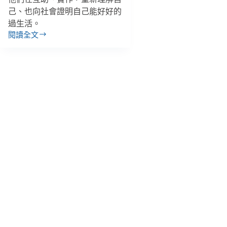
己、也向社會證明自己能好好的
過生活。
閱讀全文
我
們
一
起
生
活
的
每
一
天：
走
進
孫
媽
媽
工
作
坊，