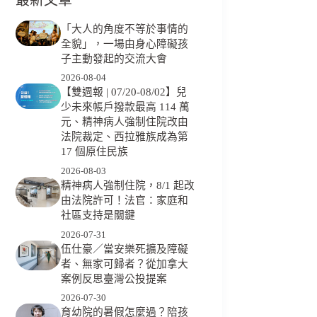
「大人的角度不等於事情的
全貌」，一場由身心障礙孩
子主動發起的交流大會
2026-08-04
【雙週報 | 07/20-08/02】兒
少未來帳戶撥款最高 114 萬
元、精神病人強制住院改由
法院裁定、西拉雅族成為第
17 個原住民族
2026-08-03
精神病人強制住院，8/1 起改
由法院許可！法官：家庭和
社區支持是關鍵
2026-07-31
伍仕豪／當安樂死擴及障礙
者、無家可歸者？從加拿大
案例反思臺灣公投提案
2026-07-30
育幼院的暑假怎麼過？陪孩