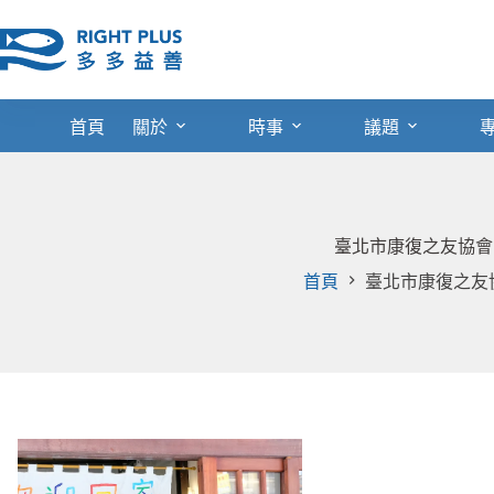
跳
至
主
要
內
首頁
關於
時事
議題
容
臺北市康復之友協會
首頁
臺北市康復之友