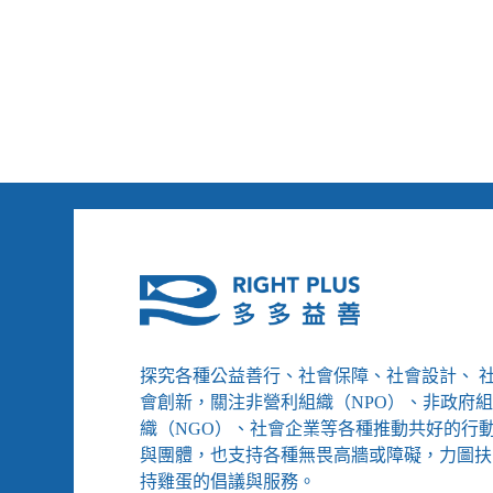
好
好
生
活
就
是
精
神
復
元
的
起
點
探究各種公益善行、社會保障、社會設計、 
會創新，關注非營利組織（NPO）、非政府
織（NGO）、社會企業等各種推動共好的行
與團體，也支持各種無畏高牆或障礙，力圖扶
持雞蛋的倡議與服務。