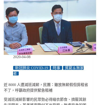
2020-04-08
新冠肺炎 COVID-19
時事
貧窮＆無家
者
近 8000 人遭減班減薪，民團：雖放無薪假但房租省
不了，呼籲政府提供緊急租補
受減班減薪影響的民眾勢必得縮衣節食、擠壓其餘