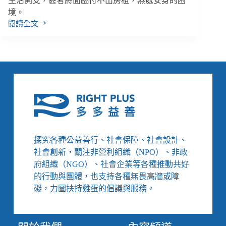
生活開支，甚者將面臨付不出房租，無處安身的困
境。
閱讀全文
近
8000
人
遭
減
班
減
薪，
民
團：
雖
探究各種公益善行、社會保障、社會設計、
放
社會創新，關注非營利組織（NPO）、非政
無
薪
府組織（NGO）、社會企業等各種推動共好
假
的行動與團體，也支持各種無畏高牆或障
但
礙，力圖扶持雞蛋的倡議與服務。
房
租
省