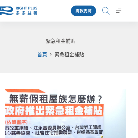
跳
捐款支持
至
主
要
內
容
緊急租金補貼
首頁
緊急租金補貼