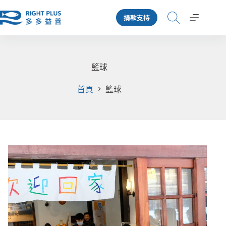
跳
捐款支持
至
主
要
內
容
籃球
首頁
籃球