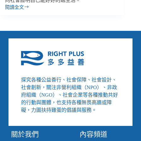
向社會證明自己能好好的過生活。
閱讀全文
我
們
一
起
生
活
的
每
一
天：
走
探究各種公益善行、社會保障、社會設計、
進
社會創新，關注非營利組織（NPO）、非政
孫
府組織（NGO）、社會企業等各種推動共好
媽
的行動與團體，也支持各種無畏高牆或障
媽
工
礙，力圖扶持雞蛋的倡議與服務。
作
坊，
好
關於我們
內容頻道
好