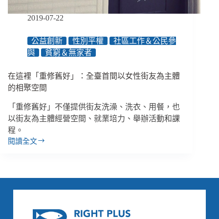
專
屬
2019-07-22
庇
護
公益創新
性別平權
社區工作＆公民參
空
與
貧窮＆無家者
間
在這裡「重修舊好」：全臺首間以女性街友為主體
的相聚空間
「重修舊好」不僅提供街友洗澡、洗衣、用餐，也
以街友為主體經營空間、就業培力、舉辦活動和課
程。
閱讀全文
在
這
裡
「重
修
舊
好」：
全