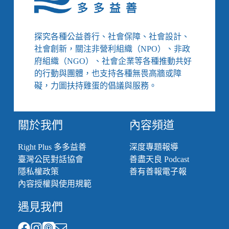
臺
首
間
探究各種公益善行、社會保障、社會設計、
以
社會創新，關注非營利組織（NPO）、非政
女
府組織（NGO）、社會企業等各種推動共好
性
的行動與團體，也支持各種無畏高牆或障
街
友
礙，力圖扶持雞蛋的倡議與服務。
為
主
體
關於我們
內容頻道
的
相
Right Plus 多多益善
深度專題報導
聚
臺灣公民對話協會
善盡天良 Podcast
空
間
隱私權政策
善有善報電子報
內容授權與使用規範
遇見我們