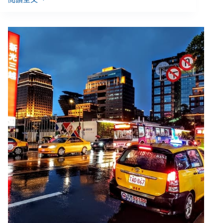
左
邊
女
孩
／
暗
無
天
日
的
窩
居
人
生：
身
障
者
奮
力
租
屋