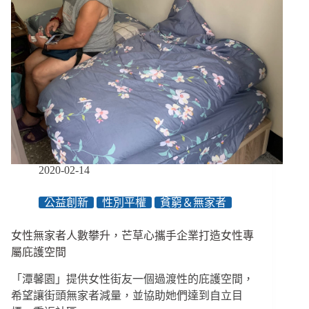
旁
邊
的
人
為
何
比
較
自
在？
從
城
2020-02-14
市
過
公益創新
性別平權
貧窮＆無家者
載
到
女性無家者人數攀升，芒草心攜手企業打造女性專
社
區
屬庇護空間
失
「潭馨園」提供女性街友一個過渡性的庇護空間，
能，
眾
希望讓街頭無家者減量，並協助她們達到自立目