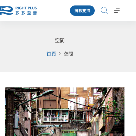
跳
捐款支持
至
主
要
內
容
空間
首頁
空間