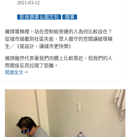
指
2021-03-12
引，
過
影音選書＆圖文包
選書
來
人
擁擠電梯裡，站在控制板旁邊的人為何比較自在？
的
４
從城市過載到社區失能，眾人撤守的空間讓破壞橫
個
生／《是設計，讓城市更快樂》
重
要
擁擠雖然代表著我們肉體上比較靠近，但我們的人
提
際關係反而拉開了距離。
醒
閱讀全文
擁
擠
電
梯
裡，
站
在
控
制
板