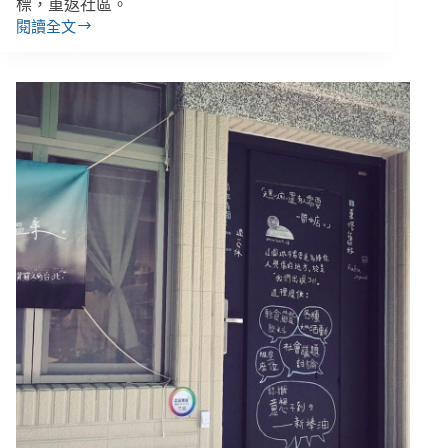
人
標，重返社區。
撤
閱讀全文
女
守
性
的
無
空
家
間
者
讓
人
破
數
壞
攀
橫
升，
生
芒
／
草
《是
心
設
攜
計，
手
讓
企
城
業
市
打
更
造
快
女
樂》
性