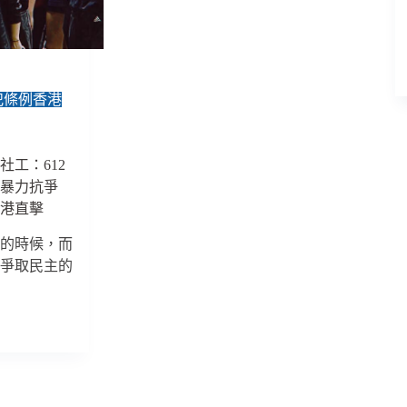
將
會
永
無
寧
日
犯條例香港
／
反
逃
社工：612
犯
非暴力抗爭
條
香港直擊
例
香
港的時候，而
港
、爭取民主的
直
擊