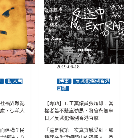
2019-06-18
型
助人者
時事
反逃犯條例香港
直擊
：社福界雜亂
【專題】1. 工黨議員張超雄：當
料庫，徒耗人
權者若不懸崖勒馬，將會永無寧
日／反逃犯條例香港直擊
何而建構？民
「這是我第一次真實感受到，那
人力短缺，為
種落在生活細節中的恐懼。」香