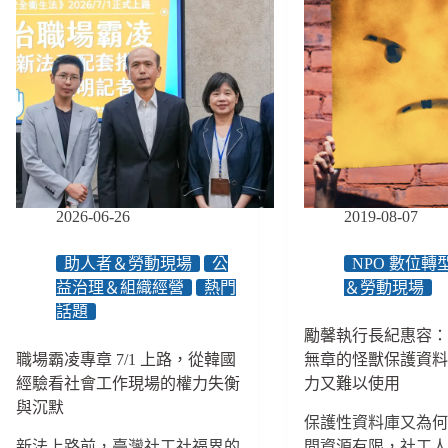
2026-06-26
2019-08-07
助人者＆勞動現場
公
NPO 數位轉
益治理＆組織經營
熱門
＆勞動現場
話題
勵馨執行長紀惠容
職場霸凌專章 7/1 上路，從韓國
無章的怪獸保護資
經驗看社會工作現場的權力失衡
力又難以使用
與沉默
保護性資料庫又為
新法上路前，臺灣社工社福界的
間資源有限，社工