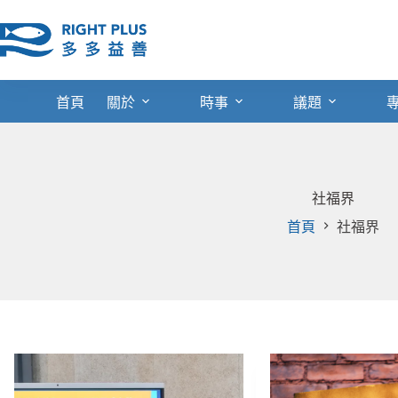
跳
至
主
要
內
首頁
關於
時事
議題
容
社福界
首頁
社福界