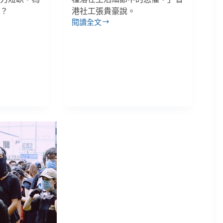
料？
港社工張貴豪說。
閱讀全文
【專
題】
1.
工
黨
議
員
張
超
雄：
當
權
者
若
不
懸
崖
勒
馬，