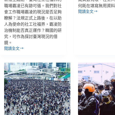
職場霸凌已有跡可循。我們對社
何耗在填寫無用資
閱讀全文
會工作職場霸凌的現況是否足夠
勵
瞭解？法規正式上路後，在以助
馨
人為使命的社工社福界，霸凌防
執
行
治機制能否真正運作？韓國的研
長
究，可作為探討臺灣現況的借
紀
鏡。
惠
閱讀全文
職
容：
場
社
霸
福
凌
界
專
雜
章
亂
7/1
無
上
章
路，
的
從
怪
韓
獸
國
保
經