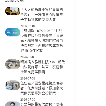
「大人的角度不等於事情的
全貌」，一場由身心障礙孩
子主動發起的交流大會
2026-08-04
【雙週報 | 07/20-08/02】兒
少未來帳戶撥款最高 114 萬
元、精神病人強制住院改由
法院裁定、西拉雅族成為第
17 個原住民族
2026-08-03
精神病人強制住院，8/1 起改
由法院許可！法官：家庭和
社區支持是關鍵
2026-07-31
伍仕豪／當安樂死擴及障礙
者、無家可歸者？從加拿大
案例反思臺灣公投提案
2026-07-30
育幼院的暑假怎麼過？陪孩