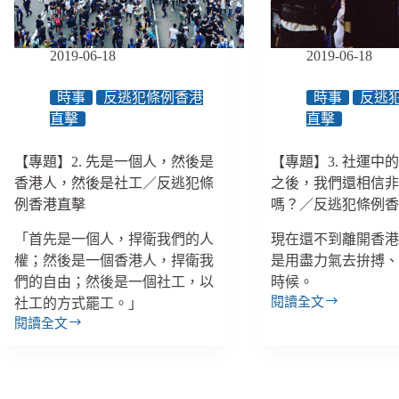
護
驗
資
看
料
社
2019-06-18
2019-06-18
庫，
會
徒
工
時事
反逃犯條例香港
時事
反逃
耗
作
人
直擊
直擊
現
力
場
又
【專題】2. 先是一個人，然後是
【專題】3. 社運中的
的
難
香港人，然後是社工／反逃犯條
之後，我們還相信
權
以
力
例香港直擊
嗎？／反逃犯條例
使
失
用
「首先是一個人，捍衛我們的人
現在還不到離開香
衡
與
權；然後是一個香港人，捍衛我
是用盡力氣去拚搏
沉
們的自由；然後是一個社工，以
時候。
默
閱讀全文
社工的方式罷工。」
【專
閱讀全文
題】
【專
3.
題】
社
2.
運
先