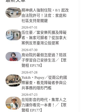
精神病人強制住院，8/1 起改
由法院許可！法官：家庭和
社區支持是關鍵
2026-07-31
伍仕豪／當安樂死擴及障礙
者、無家可歸者？從加拿大
案例反思臺灣公投提案
2026-07-30
育幼院的暑假怎麼過？陪孩
子學習自己安排生活／【眾
聲相 EP178】
2026-07-28
Yukih‧Pupuy／從兩公約國
際審查，看見障礙者參與公
共事務的隱形門檻
2026-07-23
在短影音的時代，集眾人之
力讓你看完一本書！／【眾
聲相 EP177】