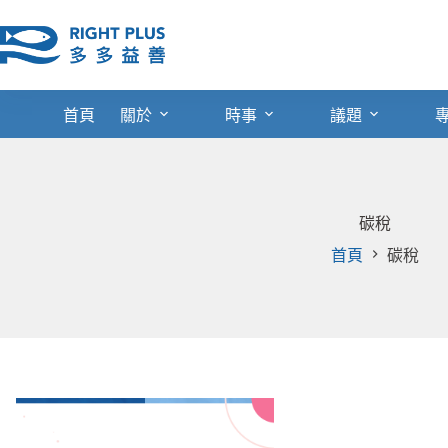
跳
至
主
要
內
首頁
關於
時事
議題
容
碳稅
首頁
碳稅