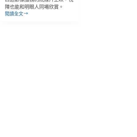
障也能和明眼人同場欣賞。
閱讀全文
【雙
週
報
｜
10/21-
11/3】
首
部
口
述
影
像
院
線
片
11/4
上
映、
西
拉