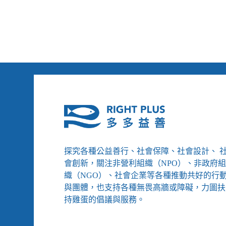
雅
族
釋
憲
案
勝
訴、
墨
西
哥
全
國
承
認
探究各種公益善行、社會保障、社會設計、 
同
會創新，關注非營利組織（NPO）、非政府
婚
織（NGO）、社會企業等各種推動共好的行
與團體，也支持各種無畏高牆或障礙，力圖扶
持雞蛋的倡議與服務。