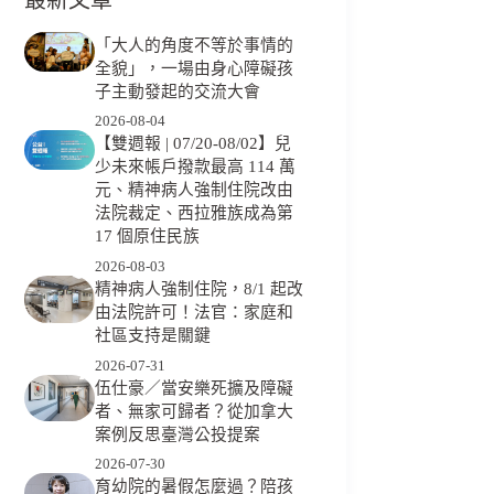
「大人的角度不等於事情的
全貌」，一場由身心障礙孩
子主動發起的交流大會
2026-08-04
【雙週報 | 07/20-08/02】兒
少未來帳戶撥款最高 114 萬
元、精神病人強制住院改由
法院裁定、西拉雅族成為第
17 個原住民族
2026-08-03
精神病人強制住院，8/1 起改
由法院許可！法官：家庭和
社區支持是關鍵
2026-07-31
伍仕豪／當安樂死擴及障礙
者、無家可歸者？從加拿大
案例反思臺灣公投提案
2026-07-30
育幼院的暑假怎麼過？陪孩