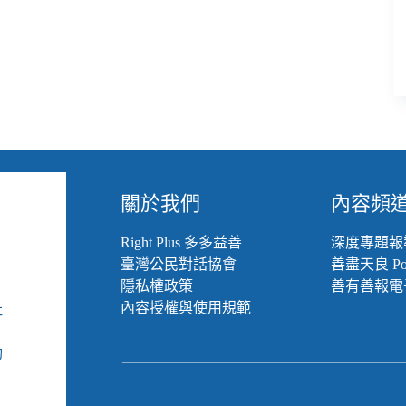
別
再
用
身
障
者
說
勵
志
故
事
關於我們
內容頻
／
《金
Right Plus 多多益善
深度專題報
魚
臺灣公民對話協會
善盡天良 Pod
俱
隱私權政策
善有善報電
樂
內容授權與使用規範
社
部》
影
組
評
動