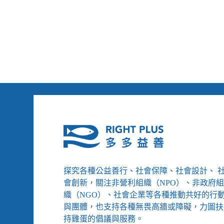
苦
訓
幾
練
個
課，
月⋯⋯
為
什
麼
我
們
還
是
求
助
無
門？
探究各種公益善行、社會保障、社會設計、 
會創新，關注非營利組織（NPO）、非政府
織（NGO）、社會企業等各種推動共好的行
與團體，也支持各種無畏高牆或障礙，力圖扶
持雞蛋的倡議與服務。