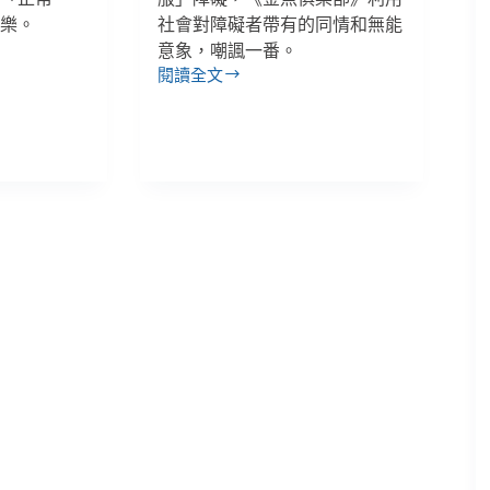
快樂。
社會對障礙者帶有的同情和無能
意象，嘲諷一番。
閱讀全文
「去
他
的
內
在
美！」
突
破
影
視
典
型、
利
用
刻
板
印
象，