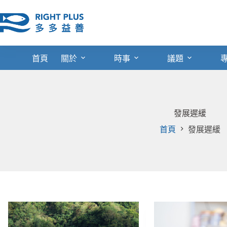
跳
至
主
要
內
首頁
關於
時事
議題
容
發展遲緩
首頁
發展遲緩