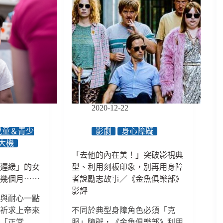
2020-12-22
兒童＆青少
影劇
身心障礙
大機
「去他的內在美！」突破影視典
展遲緩」的女
型、利用刻板印象，別再用身障
苦幾個月⋯⋯
者說勵志故事／《金魚俱樂部》
影評
愛與耐心一點
總祈求上帝來
不同於典型身障角色必須「克
成「正常
服」障礙，《金魚俱樂部》利用