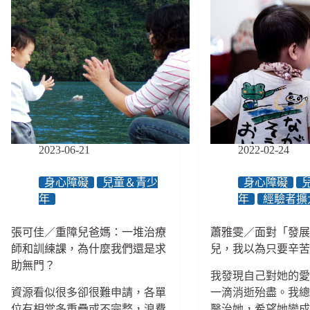
2023-06-21
2022-02-24
身心障礙
兒童＆青少
身心障礙
年
年
經驗者擴
張可佳／重障兒爸媽：一堆治療
蕭雅雯／面對「發
師和訓練課，為什麼我們還是求
兒，我以為只要辛
助無門？
我發現自己對她的
資源看似很多卻很難申請，各單
一滴消逝殆盡。我
位有相當多重疊或不完整，浪費
醫治她，希望她變