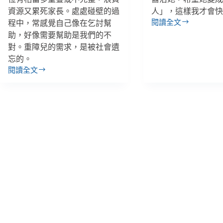
資源又累死家長。處處碰壁的過
人」，這樣我才會
閱讀全文
程中，常感覺自己像在乞討幫
蕭
助，好像需要幫助是我們的不
雅
對。重障兒的需求，是被社會遺
雯
／
忘的。
面
閱讀全文
張
對
可
「發
佳
展
／
遲
重
緩」
障
的
兒
女
爸
兒，
媽：
我
一
以
堆
為
治
只
療
要
師
辛
和